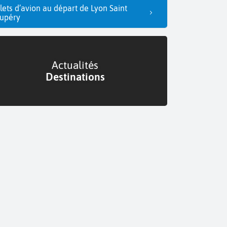
llets d’avion au départ de Lyon Saint
upéry
Actualités
Destinations