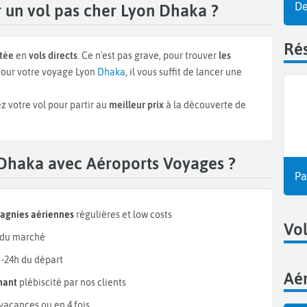
De
 un vol pas cher Lyon Dhaka ?
Rés
itée
en
vols directs
. Ce n'est pas grave, pour trouver
les
our votre voyage Lyon
Dhaka
, il vous suffit de lancer une
z votre vol pour partir au
meilleur prix
à la découverte de
 Dhaka avec Aéroports Voyages ?
Pa
pagnies aériennes
régulières et low costs
Vol
du marché
 -24h du départ
Aér
mant
plébiscité par nos clients
vacances ou en 4 fois