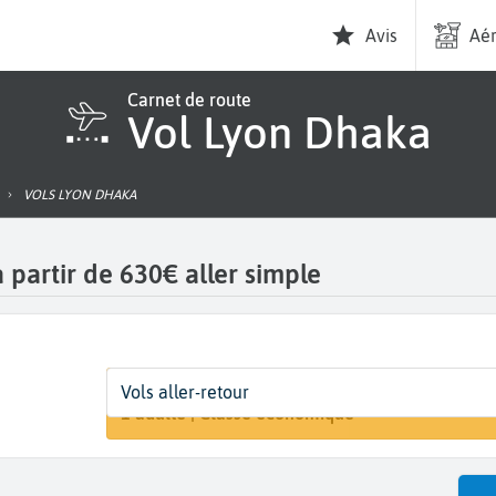
Avis
Aér
Carnet de route
Vol Lyon Dhaka
VOLS LYON DHAKA
 partir de 630€ aller simple
Départ
Dates
Voyageurs | Classe
Vols aller-retour
Recherche
Lyon (LYS)
Dates de votre voyage
1 adulte | Classe économique