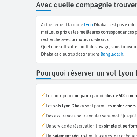
Avec quelle compagnie trouver
Actuellement la route
Lyon
Dhaka
n'est
pas explo
meilleurs prix
et
les meilleures correspondances
p
recherche avec
le moteur ci-dessus
.
Quel que soit votre motif de voyage, vous trouvere
Dhaka
et d'autres destinations
Bangladesh
.
Pourquoi réserver un vol Lyon
Le choix pour
comparer
parmi
plus de 500 com
Les
vols Lyon Dhaka
sont parmi les
moins chers
Des assurances pour annuler sans motif jusqu’à
Un service de réservation très
simple
et
perfor
Un
paiement sécurisé
multi-cartes, par chèque 