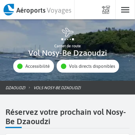
Aéroports
Voyages
Carnet de route
Vol Nosy-Be Dzaoudzi
Accessibilité
Vols directs disponibles
DZAOUDZI
VOLS NOSY-BE DZAOUDZI
Réservez votre prochain vol Nosy-
Be Dzaoudzi