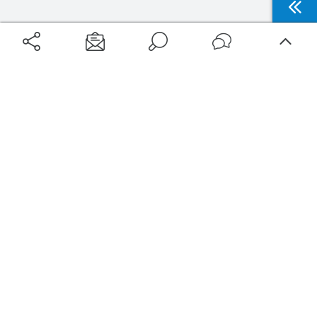
Aéroports
Voyages
Aéroports Voyages est la première plateforme de recherche de services liés au
voyage en avion. Nous vous proposons toutes les destinations, les
programmes de vols et les services disponibles pour votre aéroport : billets
d'avion, locations de voitures, hôtels... Laissez-vous inspirer et profitez d’une
expérience de voyage unique au meilleur prix !
Sur Aéroports Voyages