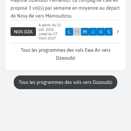
Mayotte Dzaoudzi Pamandzi. La compagnie Ewa Air
propose 3 vol(s) par semaine en moyenne au départ
de Nosy-Be vers Mamoudzou.
A partir du 23
juil. 2026
NOS-DZA
L
M
M
J
V
S
jusqu'au 27
mars 2027
Tous les programmes des vols Ewa Air vers
Dzaoudzi
Tous les programmes des vols vers Dzaoudzi