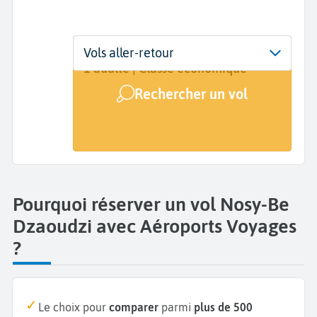
Départ
Dates
Voyageurs | Classe
Vols aller-retour
Nosy-Be (NOS)
Dates de votre voyage
1 adulte | Classe économique
Rechercher un vol
Arrivée
Mamoudzou (DZA)
Pourquoi réserver un vol Nosy-Be
Dzaoudzi avec Aéroports Voyages
?
Le choix pour
comparer
parmi
plus de 500