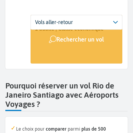
Départ
Dates
Voyageurs | Classe
Vols aller-retour
Rio de Janeiro (RIO)
Dates de votre voyage
1 adulte | Classe économique
Rechercher un vol
Arrivée
Santiago (SCL)
Pourquoi réserver un vol Rio de
Janeiro Santiago avec Aéroports
Voyages ?
Le choix pour
comparer
parmi
plus de 500