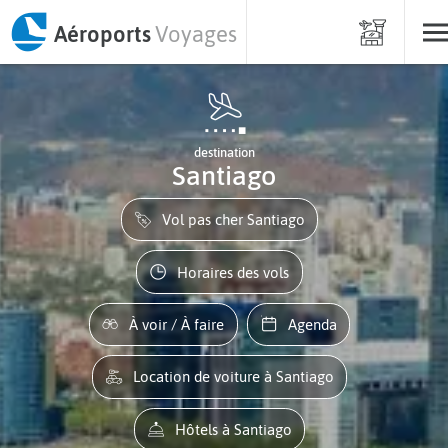
Aéroports
Voyages
destination
Santiago
Vol pas cher Santiago
Horaires des vols
À voir / À faire
Agenda
Location de voiture à Santiago
Hôtels à Santiago