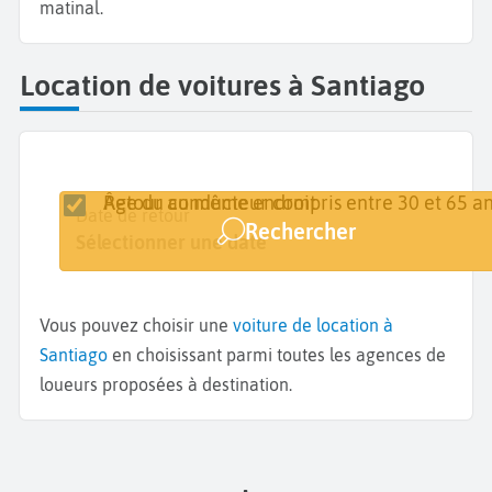
matinal.
Location de voitures à Santiago
Retour au même endroit
Âge du conducteur compris entre 30 et 65 an
Lieu de retrait
Date de retrait
Date de retour
Rechercher
Santiago
Sélectionner une date
Sélectionner une date
Vous pouvez choisir une
voiture de location à
Santiago
en choisissant parmi toutes les agences de
loueurs proposées à destination.