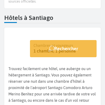
sources officielles.
Hôtels à Santiago
Destination
Dates
Chambres et voyageurs
Rechercher
Santiago
Dates de votre séjour
1 chambre, 1 personne
Trouvez facilement une hôtel, une auberge ou un
hébergement à Santiago. Vous pouvez également
réserver une nuit dans une chambre d’hôtel à
proximité de l'aéroport Santiago Comodoro Arturo
Merino Benítez pour une arrivée tardive de votre vol
à Santiago, ou encore dans le cas d’un vol retour