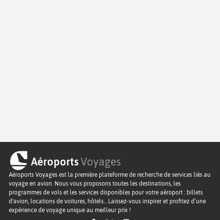
Aéroports
Voyages
Aéroports Voyages est la première plateforme de recherche de services liés au
voyage en avion. Nous vous proposons toutes les destinations, les
programmes de vols et les services disponibles pour votre aéroport : billets
d'avion, locations de voitures, hôtels... Laissez-vous inspirer et profitez d’une
expérience de voyage unique au meilleur prix !