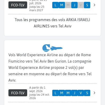
juil. 2026
FCO-TLV
L
M
M
J
V
S
jusqu'au 25
mars 2027
Tous les programmes des vols ARKIA ISRAELI
AIRLINES vers Tel Aviv
Vols World Experience Airline au départ de Rome
Fiumicino vers Tel Aviv Ben Gurion. La compagnie
World Experience Airline propose 2 vol(s) par
semaine en moyenne au départ de Rome vers Tel
Aviv.
A partir du 1
sept. 2026
FCO-TLV
L
M
M
J
V
S
jusqu'au 24 oct.
2026