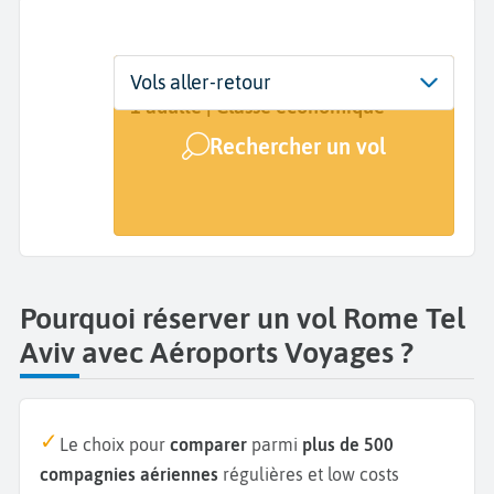
Départ
Dates
Voyageurs | Classe
Vols aller-retour
Rome (ROM)
Dates de votre voyage
1 adulte | Classe économique
Rechercher un vol
Arrivée
Tel Aviv (TLV)
Pourquoi réserver un vol Rome Tel
Aviv avec Aéroports Voyages ?
Le choix pour
comparer
parmi
plus de 500
compagnies aériennes
régulières et low costs