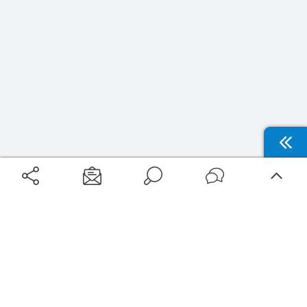
Aéroports
Voyages
Aéroports Voyages est la première plateforme de recherche de services liés au
voyage en avion. Nous vous proposons toutes les destinations, les