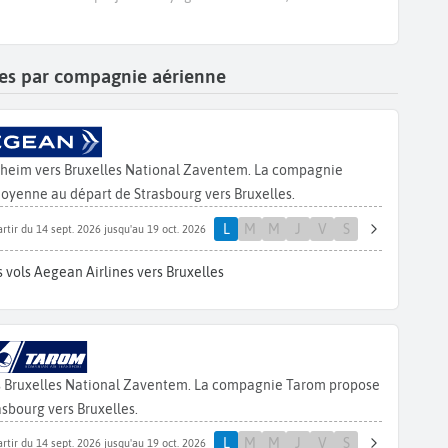
lles par compagnie aérienne
tzheim vers Bruxelles National Zaventem. La compagnie
moyenne au départ de Strasbourg vers Bruxelles.
L
M
M
J
V
S
artir du 14 sept. 2026 jusqu'au 19 oct. 2026
 vols Aegean Airlines vers Bruxelles
s Bruxelles National Zaventem. La compagnie Tarom propose
sbourg vers Bruxelles.
L
M
M
J
V
S
artir du 14 sept. 2026 jusqu'au 19 oct. 2026