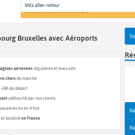
Départ
Dates
Voyageurs | Classe
Vols aller-retour
Rechercher 
Strasbourg (SXB)
Dates de votre voyage
1 adulte | Classe économique
De
bourg Bruxelles avec Aéroports
Rés
pagnies aériennes
régulières et low costs
ns chers
du marché
 -24h du départ
mant
plébiscité par nos clients
vacances ou en 4 fois
Ré
et localisé
en France
Ré