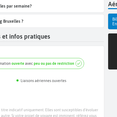
Aér
lles par semaine?
Bi
g Bruxelles ?
En
 et infos pratiques
ination
ouverte
avec
peu ou pas de restriction
Liaisons aériennes ouvertes
titre indicatif uniquement. Elles sont susceptibles d’évoluer
e autre. Si votre projet de voyage est imminent, référez vous