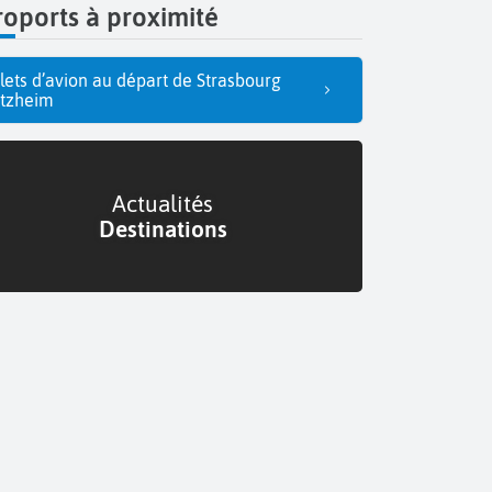
oports à proximité
llets d’avion au départ de Strasbourg
tzheim
Actualités
Destinations