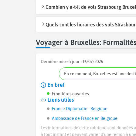
Combien y a-t-il de vols Strasbourg Bruxe
Quels sont les horaires des vols Strasbour
Voyager à Bruxelles: Formalités
Dernière mise à jour :
16/07/2026
En ce moment, Bruxelles est une dest
En bref
Frontières ouvertes
Liens utiles
France Diplomatie - Belgique
Ambassade de France en Belgique
Les informations de cette rubrique sont données à 
à tout instant et peuvent varier d’une région à un