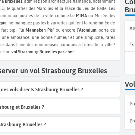
Co
 à Bruxelles
, admirez son architecture flamande, notamment
Bru
O, le quartier des Marolles et la Place du Jeu de Balle. Les
 nombreux musées de la ville comme
Le MIMA
ou Musée des
ique
, ne manquez pas les bizarreries qui font la renommée de
Ae
ait pipi, "
le Manneken Pis"
ou encore l'
Atomium
, sorte de
ut une ambiance, une bonne humeur et une simplicité, rares
T
us dans l'une des nombreuses baraques à frites de la ville !
ce au
vol Strasbourg Bruxelles pas cher
.
server un vol Strasbourg Bruxelles
Vol
es vols directs Strasbourg Bruxelles ?
Pr
sbourg et Bruxelles ?
Pr
Strasbourg Bruxelles ?