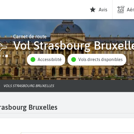
Avis
Aér
Carnet de route
Vol Strasbourg Bruxell
Accessibilité
Vols directs disponibles
VOLS STRASBOURG BRUXELLES
rasbourg Bruxelles