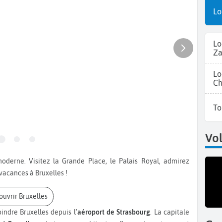
Lo
Lo
Z
Lo
Ch
To
Vol
vacances à Bruxelles !
couvrir Bruxelles
indre Bruxelles depuis l'
aéroport de Strasbourg
. La capitale