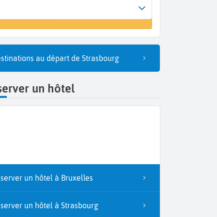
Arrivée
un vol
Bruxelles (BRU)
stinations au départ de Strasbourg
erver un hôtel
server un hôtel à Bruxelles
server un hôtel à Strasbourg