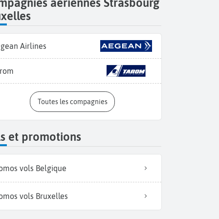
mpagnies aériennes Strasbourg
xelles
gean Airlines
arom
Toutes les compagnies
s et promotions
omos vols Belgique
omos vols Bruxelles