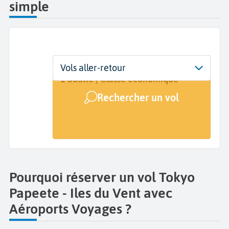
simple
Départ
Dates
Voyageurs | Classe
Vols aller-retour
Tokyo (TYO)
Dates de votre voyage
1 adulte | Classe économique
Rechercher un vol
Arrivée
Papeete (PPT)
Pourquoi réserver un vol Tokyo
Papeete - Iles du Vent avec
Aéroports Voyages ?