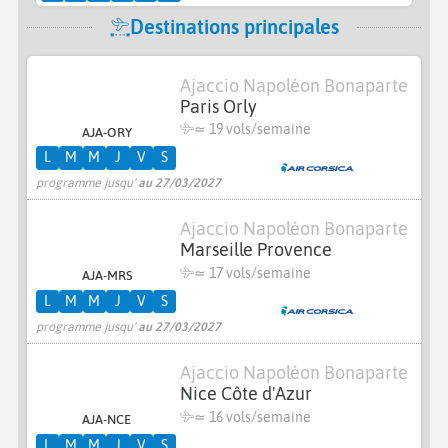
Destinations principales
Ajaccio Napoléon Bonaparte
Paris Orly
≃
19 vols/semaine
AJA-ORY
L
M
M
J
V
S
programme jusqu'
au 27/03/2027
Ajaccio Napoléon Bonaparte
Marseille Provence
≃
17 vols/semaine
AJA-MRS
L
M
M
J
V
S
programme jusqu'
au 27/03/2027
Ajaccio Napoléon Bonaparte
Nice Côte d'Azur
≃
16 vols/semaine
AJA-NCE
L
M
M
J
V
S