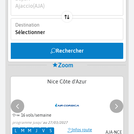
Ajaccio
(AJA)
Destination
Sélectionner
Rechercher
Zoom
Nice Côte d'Azur
≃
16 vols/semaine
programme jusqu'
au 27/03/2027
pr
Infos route
L
M
M
J
V
S
AJA-NCE