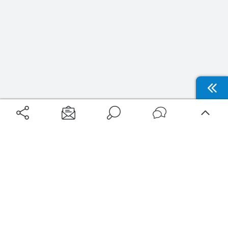
Aéroports
Voyages
Aéroports Voyages est la première plateforme de recherche de services liés au
voyage en avion. Nous vous proposons toutes les destinations, les
programmes de vols et les services disponibles pour votre aéroport : billets
d'avion, locations de voitures, hôtels... Laissez-vous inspirer et profitez d’une