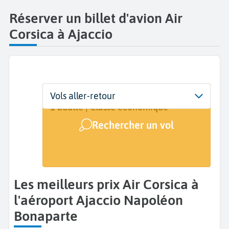
Réserver un billet d'avion Air
Corsica à Ajaccio
Départ
Dates
Voyageurs | Classe
Vols aller-retour
Ajaccio Napoléon Bonaparte (AJA)
Dates de votre voyage
1 adulte | Classe économique
Rechercher un vol
Arrivée
A...
Les meilleurs prix Air Corsica à
l'aéroport Ajaccio Napoléon
Bonaparte