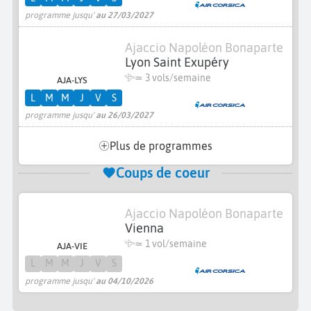
programme jusqu'
au 27/03/2027
Ajaccio Napoléon Bonaparte
Lyon Saint Exupéry
≃
3 vols/semaine
AJA-LYS
L
M
M
J
V
S
programme jusqu'
au 26/03/2027
Plus de programmes
Coups de coeur
Ajaccio Napoléon Bonaparte
Vienna
≃ 1 vol/semaine
AJA-VIE
L
M
M
J
V
S
programme jusqu'
au 04/10/2026