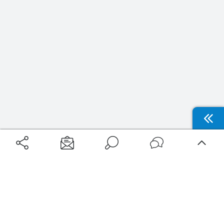
Filtrer
Type de compagnie
Aéroports
Voyages
Alliance
Aéroports Voyages est la première plateforme de recherche de services liés au