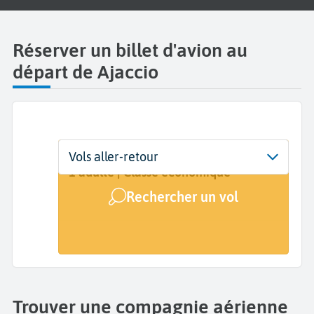
Réserver un billet d'avion au
départ de Ajaccio
Départ
Dates
Voyageurs | Classe
Vols aller-retour
Ajaccio Napoléon Bonaparte (AJA)
Dates de votre voyage
1 adulte | Classe économique
Rechercher un vol
Arrivée
A...
Trouver une compagnie aérienne