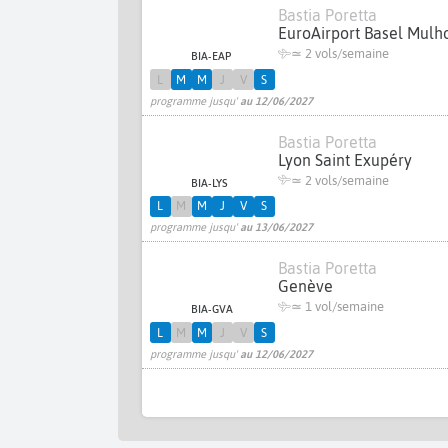
Bastia Poretta
EuroAirport Basel Mulh
≃
2 vols/semaine
BIA-EAP
L
M
M
J
V
S
programme jusqu'
au 12/06/2027
Bastia Poretta
Lyon Saint Exupéry
≃
2 vols/semaine
BIA-LYS
L
M
M
J
V
S
programme jusqu'
au 13/06/2027
Bastia Poretta
Genève
≃ 1 vol/semaine
BIA-GVA
L
M
M
J
V
S
programme jusqu'
au 12/06/2027