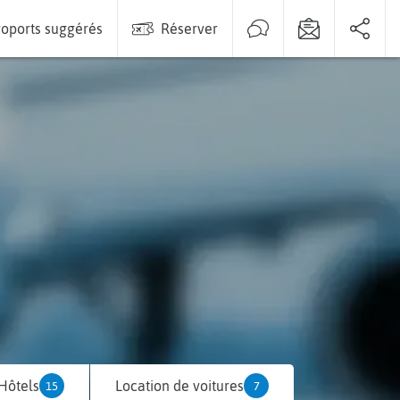
oports suggérés
Réserver
Hôtels
Location de voitures
15
7