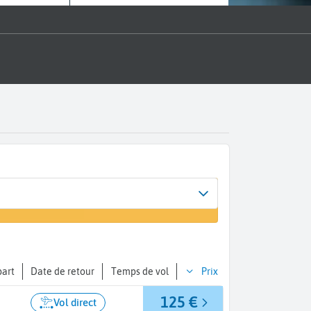
rrivée
n vol
..
part
Date de retour
Temps de vol
Prix
125 €
Vol direct