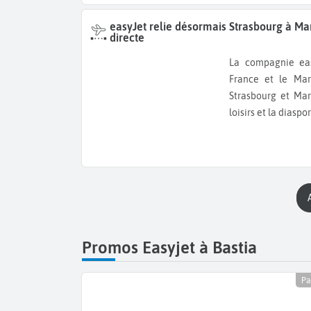
easyJet relie désormais Strasbourg à Ma
directe
La compagnie easyJet poursuit le développement de son réseau entre la
France et le Mar
Strasbourg et Ma
loisirs et la diaspor
Promos Easyjet à Bastia
Pa