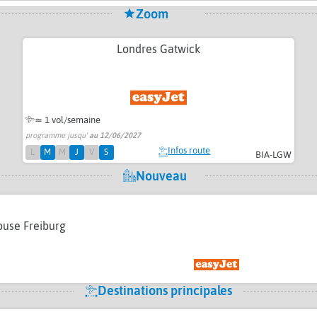
Zoom
Londres Gatwick
≃ 1 vol/semaine
programme jusqu'
au 12/06/2027
Infos route
L
M
M
J
V
S
BIA-LGW
Nouveau
ouse Freiburg
Destinations principales