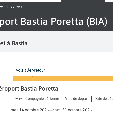
NES
EASYJET
oport Bastia Poretta (BIA)
et à Bastia
Départ
Dates
Voyageurs | Classe
A
Vols aller-retour
Rechercher u
Bastia Poretta (BIA)
Dates de votre voyage
1 adulte | Classe économique
A.
'aéroport Bastia Poretta
Trier par :
Compagnie aérienne
Ville de départ
Date de dé
mer. 14 octobre 2026
—
sam. 31 octobre 2026