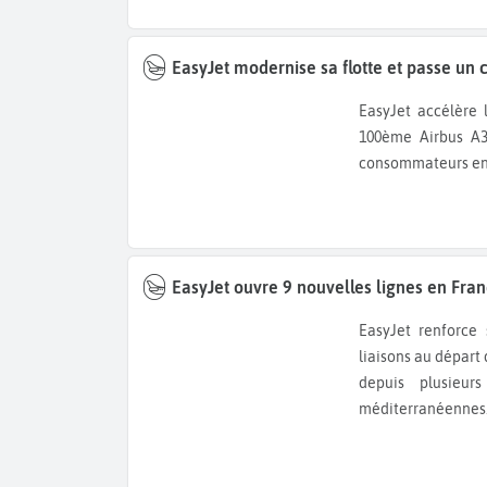
EasyJet modernise sa flotte et passe un
EasyJet accélère le renouvellement de sa flotte. La compagnie intègre son
100ème Airbus A3
consommateurs en
EasyJet ouvre 9 nouvelles lignes en Fran
EasyJet renforce son programme hiver 2026 avec Le Caire et 9 nouvelles
liaisons au départ
depuis plusieur
méditerranéennes