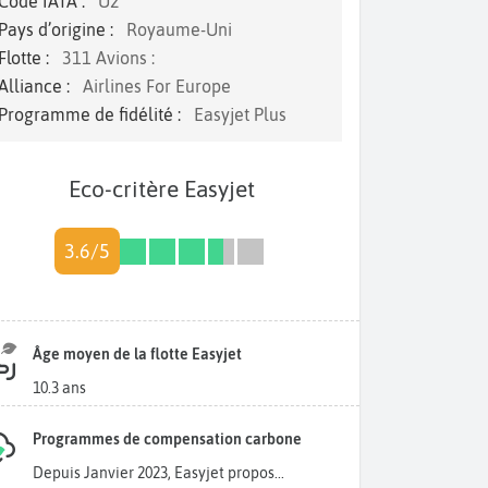
Code IATA :
U2
Pays d’origine :
Royaume-Uni
Flotte :
311 Avions :
Alliance :
Airlines For Europe
Programme de fidélité :
Easyjet Plus
Eco-critère Easyjet
3.6/5
Âge moyen de la flotte Easyjet
10.3 ans
Programmes de compensation carbone
Depuis Janvier 2023, Easyjet propos...