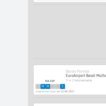
Bastia Poretta
EuroAirport Basel Mulh
≃
2 vols/semaine
BIA-EAP
L
M
M
J
V
S
programme jusqu'
au 12/06/2027