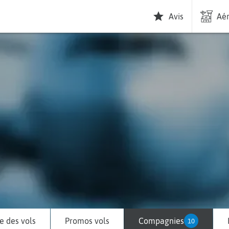
Avis
Aér
 des vols
Promos vols
Compagnies
10