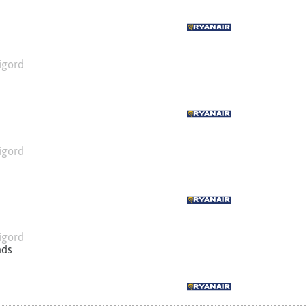
igord
igord
igord
nds