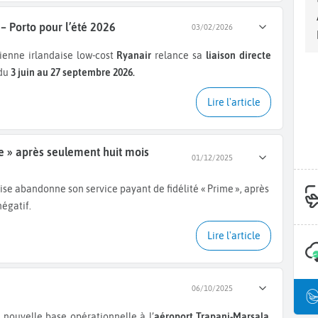
 – Porto pour l’été 2026
03/02/2026
ienne irlandaise low-cost
Ryanair
relance sa
liaison directe
du
3 juin au 27 septembre 2026.
Lire l'article
e » après seulement huit mois
01/12/2025
aise abandonne son service payant de fidélité « Prime », après
négatif.
Lire l'article
06/10/2025
nouvelle base opérationnelle à l’
aéroport Trapani-Marsala,