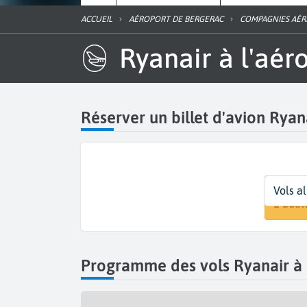
ACCUEIL
AÉROPORT DE BERGERAC
COMPAGNIES AÉR
Ryanair à l'a
Réserver un billet d'avion Ryan
Départ
Dates
Voyageur
Vols al
Berger
Dates 
1 adul
Programme des vols Ryanair à