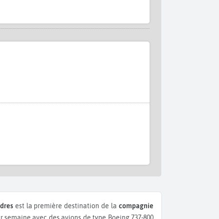
dres
est la première destination de la
compagnie
 semaine avec des avions de type Boeing 737-800