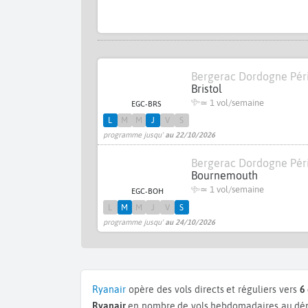
Bergerac Dordogne Pér
Bristol
≃ 1 vol/semaine
EGC-BRS
L
M
M
J
V
S
programme jusqu'
au 22/10/2026
Bergerac Dordogne Pér
Bournemouth
≃ 1 vol/semaine
EGC-BOH
L
M
M
J
V
S
programme jusqu'
au 24/10/2026
Ryanair
opère des vols directs et réguliers vers
6
Ryanair
en nombre de vols hebdomadaires au dépa