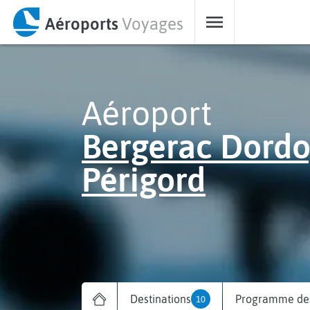
Aéroports
Voyages
Aéroport
Bergerac Dord
Périgord
Destinations
Programme des
10