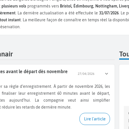
t
plusieurs vols
programmés vers
Bristol, Édimbourg, Nottingham, Liver
lièrement
. La dernière actualisation a été effectuée le
31/07/2026
. Le 
tout instant
. La meilleure façon de connaître en temps réel la disponib
réservation.
anair
Tou
tes avant le départ dès novembre
27/04/2026
 finaliser leur enregistrement 60 minutes avant le départ,
es aujourd’hui. La compagnie veut ainsi simplifier
réduire les retards de dernière minute.
Lire l'article