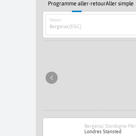
Programme aller-retour
Aller simple
Départ
Bergerac
(EGC)
Bergerac Dordogne Pér
Londres Stansted