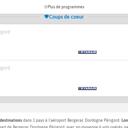
Plus de programmes
Coups de coeur
igord
igord
 destinations
dans 1 pays à l'aéroport Bergerac Dordogne Périgord.
Lon
rt de Bergerac Dordogne Périgord, avec en moyenne 6 vols opérés par