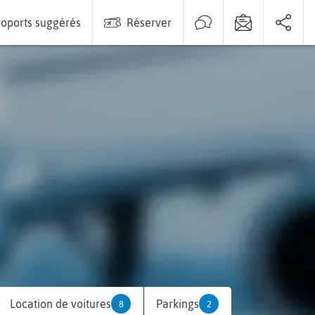
oports suggérés
Réserver
Location de voitures
Parkings
8
2