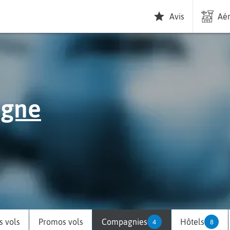
Avis
Aér
ogne
 vols
Promos vols
Compagnies
Hôtels
4
8