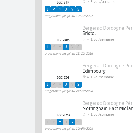
≃
3 vols/semaine
EGC-STN
L
M
M
J
V
S
programme jusqu'
au 30/10/2027
Bergerac Dordogne Pér
Bristol
≃ 1 vol/semaine
EGC-BRS
L
M
M
J
V
S
programme jusqu'
au 22/10/2026
Bergerac Dordogne Pér
Edimbourg
≃ 1 vol/semaine
EGC-EDI
L
M
M
J
V
S
programme jusqu'
au 24/10/2026
Bergerac Dordogne Pér
Nottingham East Midla
≃ 1 vol/semaine
EGC-EMA
L
M
M
J
V
S
programme jusqu'
au 30/09/2026