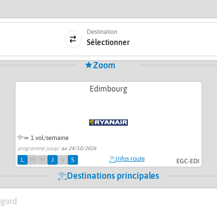
Destination
Sélectionner
Zoom
Edimbourg
≃ 1 vol/semaine
programme jusqu'
au 24/10/2026
Infos route
L
M
M
J
V
S
EGC-EDI
Destinations principales
igord