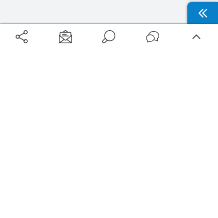
Aéroports
Voyages
Aéroports Voyages est la première plateforme de recherche de services liés au
voyage en avion. Nous vous proposons toutes les destinations, les
programmes de vols et les services disponibles pour votre aéroport : billets
d'avion, locations de voitures, hôtels... Laissez-vous inspirer et profitez d’une
expérience de voyage unique au meilleur prix !
Sur Aéroports Voyages