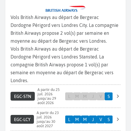
Vols British Airways au départ de Bergerac
Dordogne Périgord vers Londres City. La compagnie
British Airways propose 2 vol(s) par semaine en
moyenne au départ de Bergerac vers Londres.
Vols British Airways au départ de Bergerac
Dordogne Périgord vers Londres Stansted. La
compagnie British Airways propose 1 vol(s) par
semaine en moyenne au départ de Bergerac vers
Londres.
A partir du 25
juil. 2026
EGC-STN
L
M
M
J
V
S
jusqu'au 29
août 2026
A partir du 23
juil. 2026
EGC-LCY
L
M
M
J
V
S
jusqu'au 30
août 2027