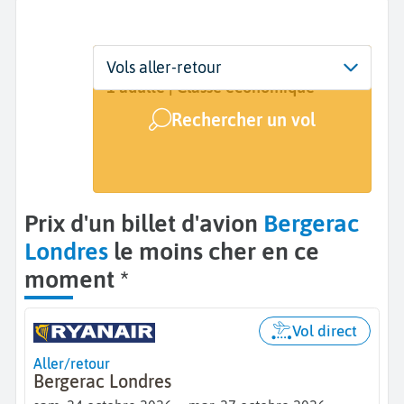
Départ
Dates
Voyageurs | Classe
Vols aller-retour
Bergerac (EGC)
24 oct. - 27 oct.
1 adulte | Classe économique
Rechercher un vol
Arrivée
Londres (LON)
Prix d'un billet d'avion
Bergerac
Londres
le moins cher en ce
moment *
Vol direct
Aller/retour
Bergerac Londres