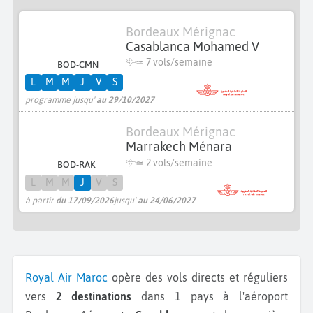
Bordeaux Mérignac
Casablanca Mohamed V
≃
7 vols/semaine
BOD-CMN
L
M
M
J
V
S
programme jusqu'
au 29/10/2027
Bordeaux Mérignac
Marrakech Ménara
≃
2 vols/semaine
BOD-RAK
L
M
M
J
V
S
à partir
du 17/09/2026
jusqu'
au 24/06/2027
Royal Air Maroc
opère des vols directs et réguliers
vers
2 destinations
dans 1 pays à l'aéroport