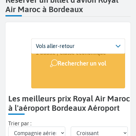
Air Maroc à Bordeaux
Départ
Dates
Voyageurs | Classe
Vols aller-retour
Bordeaux Mérignac (BOD)
Dates de votre voyage
1 adulte | Classe économique
Rechercher un vol
Arrivée
A...
Les meilleurs prix Royal Air Maroc
à l'aéroport Bordeaux Aéroport
Trier par :