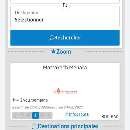
Destination
Sélectionner
Rechercher
Zoom
Marrakech Ménara
≃
2 vols/semaine
à partir
du 17/09/2026
jusqu'
au 24/06/2027
Infos route
L
M
M
J
V
S
BOD-RAK
Destinations principales