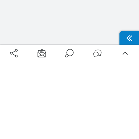
Aéroports
Voyages
Aéroports Voyages est la première plateforme de recherche de services liés au
voyage en avion. Nous vous proposons toutes les destinations, les
programmes de vols et les services disponibles pour votre aéroport : billets
d'avion, locations de voitures, hôtels... Laissez-vous inspirer et profitez d’une
expérience de voyage unique au meilleur prix !