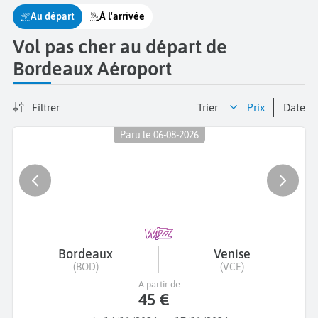
Au départ
À l'arrivée
Vol pas cher au départ de
Bordeaux Aéroport
Filtrer
Trier
prix
date
Paru le 06-08-2026
Bordeaux
Venise
(BOD)
(VCE)
A partir de
45 €