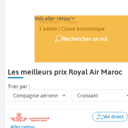
Vols aller-retour
Départ
Dates
Voyageurs | Classe
De...
Dates de votre voyage
1 adulte | Classe économique
Rechercher un vol
Arrivée
A...
Les meilleurs prix Royal Air Maroc
Trier par :
Vol direct
Aller/retour