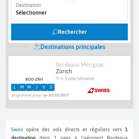
Destination
Sélectionner
Rechercher
Destinations principales
Bordeaux Mérignac
Zurich
≃
5 vols/semaine
BOD-ZRH
L
M
M
J
V
S
programme jusqu'
au 30/10/2027
Swiss
opère des vols directs et réguliers vers
1
destination
dans 1 pays à l'aéroport Bordeaux