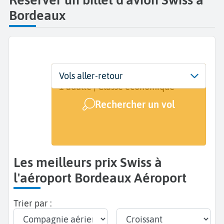
Bordeaux
Départ
Dates
Voyageurs | Classe
Vols aller-retour
Bordeaux Mérignac (BOD)
Dates de votre voyage
1 adulte | Classe économique
Rechercher un vol
Arrivée
A...
Les meilleurs prix Swiss à
l'aéroport Bordeaux Aéroport
Trier par :