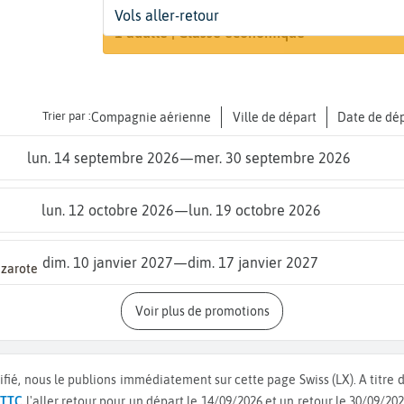
Départ
Dates
Voyageurs | Classe
Vols aller-retour
Recherch
De...
Dates de votre voyage
1 adulte | Classe économique
Trier par :
Compagnie aérienne
Ville de départ
Date de dé
lun. 14 septembre 2026
—
mer. 30 septembre 2026
lun. 12 octobre 2026
—
lun. 19 octobre 2026
dim. 10 janvier 2027
—
dim. 17 janvier 2027
nzarote
Voir plus de promotions
ifié, nous le publions immédiatement sur cette page Swiss (LX).
A titre
 TTC
l'aller retour pour un départ le 14/09/2026 et un retour le 30/09/20