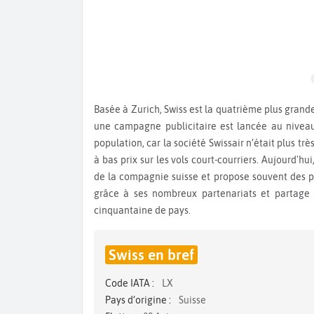
Basée à Zurich, Swiss est la quatrième plus grande compagnie aérienne d'Europe. En 2002, date de sa création,
une campagne publicitaire est lancée au nivea
population, car la société Swissair n’était plus t
à bas prix sur les vols court-courriers. Aujourd'
de la compagnie suisse et propose souvent des pr
grâce à ses nombreux partenariats et partage 
cinquantaine de pays.
Swiss en bref
Code IATA :
LX
Pays d’origine :
Suisse