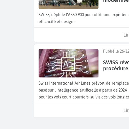
SWISS, déploie l’A350-900 pour offrir une expérien
efficacité et design.
Lir
Publié le 26/1
SWISS rév
procédure 
Swiss International Air Lines prévoit de remplacer son comptage manuel actuel par un processus numérique
basé sur l'intelligence artificielle à partir de 202
pour les vols court-courriers, suivis des vols long-
Lir