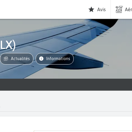
Avis
Aér
(LX)
Actualités
informations
s