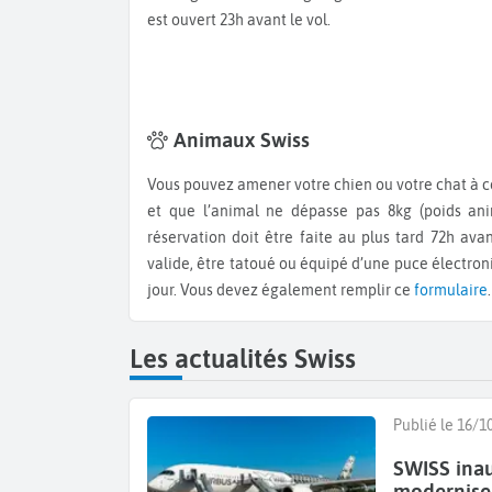
est ouvert 23h avant le vol.
Animaux Swiss
Vous pouvez amener votre chien ou votre chat à condition qu’il voyage dans une sac de voyage de 55x40x 23cm
et que l’animal ne dépasse pas 8kg (poids anim
réservation doit être faite au plus tard 72h avan
valide, être tatoué ou équipé d’une puce électroni
jour. Vous devez également remplir ce
formulaire
.
Les actualités Swiss
Publié le 16/1
SWISS inau
modernise 