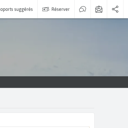
oports suggérés
Réserver