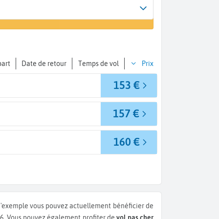
Arrivée
er un vol
A...
part
Date de retour
Temps de vol
Prix
153 €
157 €
160 €
 d'exemple vous pouvez actuellement bénéficier de
26.
Vous pouvez également profiter de
vol pas cher