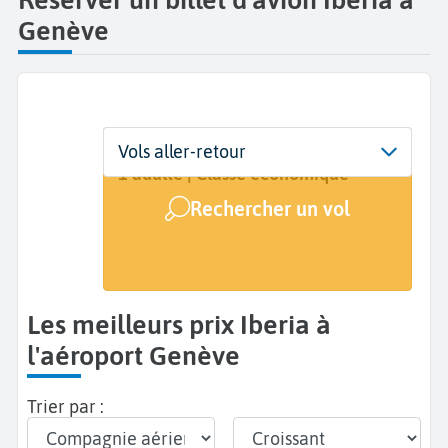
Genève
Départ
Dates
Voyageurs | Classe
Vols aller-retour
Genève (GVA)
Dates de votre voyage
1 adulte | Classe économique
Rechercher un vol
Arrivée
A...
Les meilleurs prix Iberia à
l'aéroport Genève
Trier par :