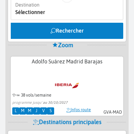
Destination
Sélectionner
Rechercher
Zoom
Adolfo Suárez Madrid Barajas
≃
38 vols/semaine
programme jusqu'
au 30/10/2027
Infos route
L
M
M
J
V
S
GVA-MAD
Destinations principales