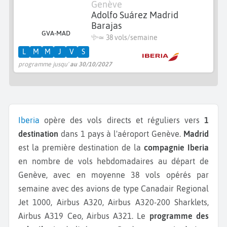
Genève
Adolfo Suárez Madrid
Barajas
GVA-MAD
≃
38 vols/semaine
L
M
M
J
V
S
programme jusqu'
au 30/10/2027
Iberia
opère des vols directs et réguliers vers
1
destination
dans 1 pays à l'aéroport Genève.
Madrid
est la première destination de la
compagnie Iberia
en nombre de vols hebdomadaires au départ de
Genève, avec en moyenne 38 vols opérés par
semaine avec des avions de type Canadair Regional
Jet 1000, Airbus A320, Airbus A320-200 Sharklets,
Airbus A319 Ceo, Airbus A321.
Le
programme des