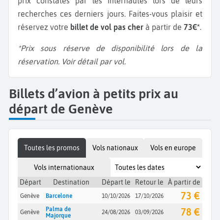
prix constatés par les internautes lors de leurs
recherches ces derniers jours. Faites-vous plaisir et
réservez votre
billet de vol pas cher
à partir de
73€*
.
*Prix sous réserve de disponibilité lors de la
réservation. Voir détail par vol.
Billets d’avion à petits prix au
départ de Genève
Toutes les promos
Vols nationaux
Vols en europe
Vols internationaux
Départ
Destination
Départ le
Retour le
À partir de
73 €
Genève
Barcelone
10/10/2026
17/10/2026
Palma de
78 €
Genève
24/08/2026
03/09/2026
Majorque