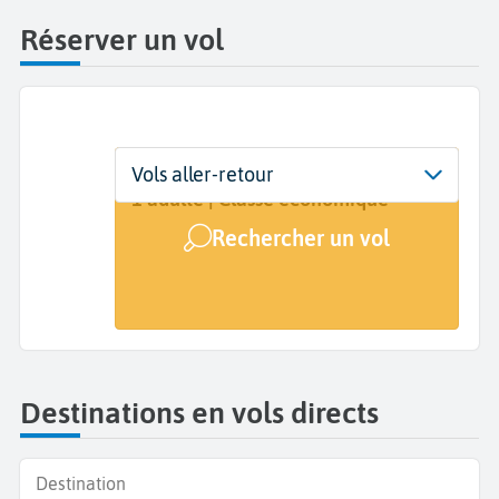
Réserver un vol
Départ
Dates
Voyageurs | Classe
Vols aller-retour
Genève (GVA)
Dates de votre voyage
1 adulte | Classe économique
Rechercher un vol
Arrivée
A...
Destinations en vols directs
Destination