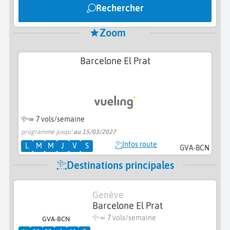
Rechercher
Zoom
Barcelone El Prat
≃
7 vols/semaine
programme jusqu'
au 15/03/2027
Infos route
L
M
M
J
V
S
GVA-BCN
Destinations principales
Genève
Barcelone El Prat
≃
7 vols/semaine
GVA-BCN