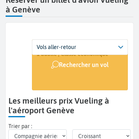
à Genève
Départ
Dates
Voyageurs | Classe
Vols aller-retour
Genève (GVA)
Dates de votre voyage
1 adulte | Classe économique
Rechercher un vol
Arrivée
A...
Les meilleurs prix Vueling à
l'aéroport Genève
Trier par :