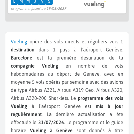
L
M
M
J
V
S
programme jusqu'
au 15/03/2027
Vueling
opère des vols directs et réguliers vers
1
destination
dans 1 pays à l'aéroport Genève.
Barcelone
est la première destination de la
compagnie Vueling
en nombre de vols
hebdomadaires au départ de Genève, avec en
moyenne 5 vols opérés par semaine avec des avions
de type Airbus A321, Airbus A319 Ceo, Airbus A320,
Airbus A320-200 Sharklets.
Le
programme des vols
Vueling
à l'aéroport Genève est
mis à jour
régulièrement
. La dernière actualisation a été
effectuée le
31/07/2026
. Le programme et le guide
horaire
Vueling à Genève
sont donnés à titre