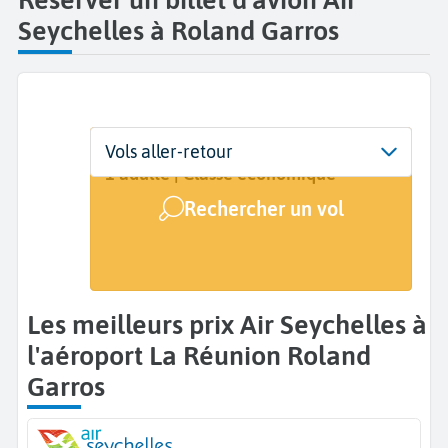
Seychelles à Roland Garros
Départ
Dates
Voyageurs | Classe
Vols aller-retour
La Réunion Roland Garros (RUN)
Dates de votre voyage
1 adulte | Classe économique
Rechercher un vol
Arrivée
A...
Les meilleurs prix Air Seychelles à
l'aéroport La Réunion Roland
Garros