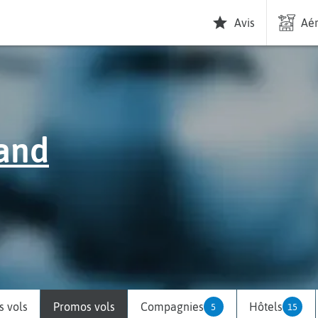
Avis
Aér
and
 vols
Promos vols
Compagnies
Hôtels
5
15