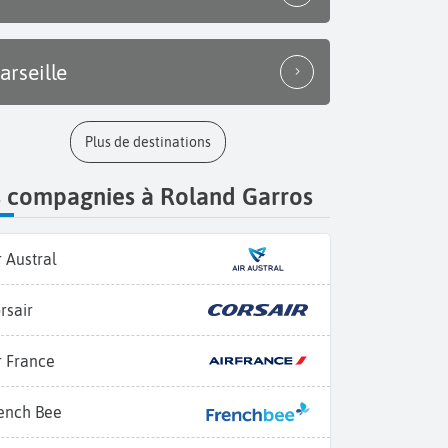
arseille
Plus de destinations
s compagnies à Roland Garros
r Austral
rsair
r France
ench Bee