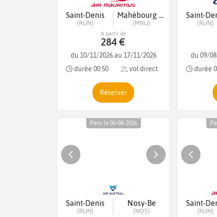
Saint-Denis
Mahébourg - Ile Maurice
Saint-De
(RUN)
(MRU)
(RUN)
A partir de
284 €
du 10/11/2026 au 17/11/2026
du 09/08
durée 00:50
vol direct
durée 0
Réserver
Paru le 06-08-2026
Pa
Saint-Denis
Nosy-Be
Saint-De
(RUN)
(NOS)
(RUN)