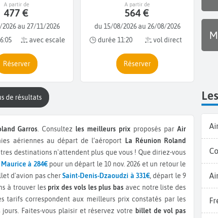
A partir de
A partir de
477 €
564 €
/2026 au 27/11/2026
du 15/08/2026 au 26/08/2026
M
6:05
avec escale
durée 11:20
vol direct
Réserver
Réserver
Le
lus de résultats
Ai
land Garros
. Consultez
les meilleurs prix
proposés par
Air
ies aériennes au départ de l’aéroport
La Réunion Roland
Co
tres destinations n'attendent plus que vous ! Que diriez-vous
 Maurice à 284€
pour un départ le 10 nov. 2026 et un retour le
Ai
llet d'avion pas cher
Saint-Denis-Dzaoudzi à 331€
, départ le 9
ns à trouver les
prix des vols les plus bas
avec notre liste des
es tarifs correspondent aux meilleurs prix constatés par les
Fr
 jours. Faites-vous plaisir et réservez votre
billet de vol pas