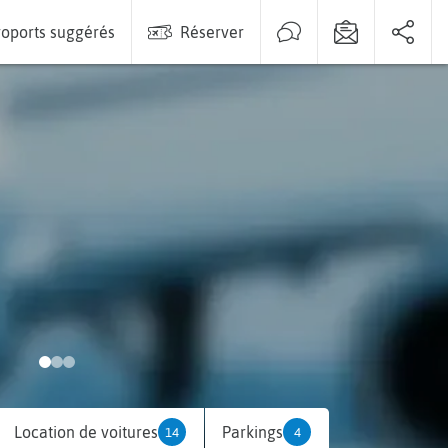
oports suggérés
Réserver
Location de voitures
Parkings
14
4