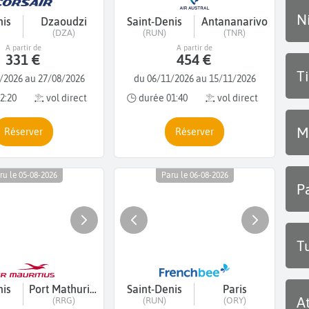
N
nis
Dzaoudzi
Saint-Denis
Antananarivo
(DZA)
(RUN)
(TNR)
A partir de
A partir de
331 €
454 €
T
/2026 au 27/08/2026
du 06/11/2026 au 15/11/2026
2:20
vol direct
durée 01:40
vol direct
M
Réserver
Réserver
ru le 05-08-2026
Paru le 06-08-2026
P
T
nis
Port Mathurin - Ile Rodrigues
Saint-Denis
Paris
A
(RRG)
(RUN)
(ORY)