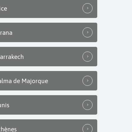
ice
irana
arrakech
alma de Majorque
unis
thènes