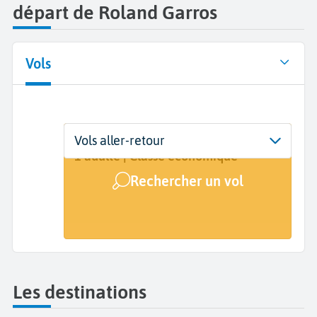
départ de Roland Garros
Vols
Départ
Dates
Voyageurs | Classe
Vols aller-retour
La Réunion Roland Garros (RUN)
Dates de votre voyage
1 adulte | Classe économique
Rechercher un vol
Arrivée
A...
Les destinations