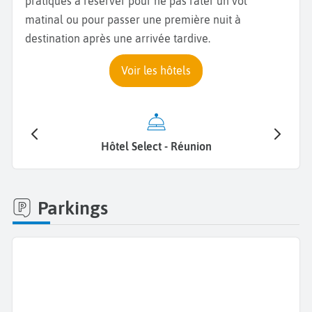
pratiques à réserver pour ne pas rater un vol
matinal ou pour passer une première nuit à
destination après une arrivée tardive.
Voir les hôtels
Hôtel Select - Réunion
Hotel Aus
Parkings