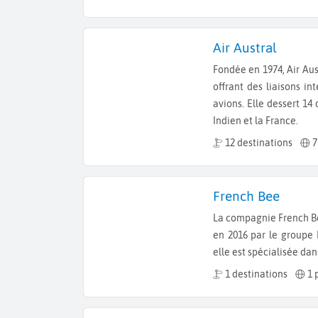
Air Austral
Fondée en 1974, Air Austral est la compagnie aérienne basée à La Réunion,
offrant des liaisons i
avions. Elle dessert 14 
Indien et la France.
12 destinations
7
French Bee
La compagnie French Bee, anciennement nommée French Blue, a été créée
en 2016 par le groupe
elle est spécialisée dan
1 destinations
1 