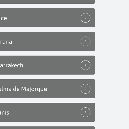
ice
irana
arrakech
alma de Majorque
unis