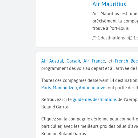
Air Mauritius
Air Mauritius est une compagnie aérienne de l'Océan Indien et plus
précisément la compagn
trouve à Port-Louis.
1 destinations
1 
Air Austral
,
Corsair
,
Air France
, et
French Bee
programment des vols au départ et à l'arrivée de 
Toutes ces compagnies desservent 14 destination
Paris
,
Mamoudzou
,
Antananarivo
font partie des d
Retrouvez ici le
guide des destinations
de l'aéropo
Roland Garros.
Cliquez sur la compagnie aérienne pour connaitre le détail de ses destinations et de son programme de vols en
particulier, avec les meilleurs prix des billet d'
Réunion Roland Garros.