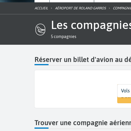
ACCUEIL
AÉROPORT DE ROLAND GARROS
COMPAGNI
Les compagnie
5 compagnies
Réserver un billet d'avion au 
Dépar
Dates
Voyag
Vols
La R
Date
1 ad
Trouver une compagnie aérien