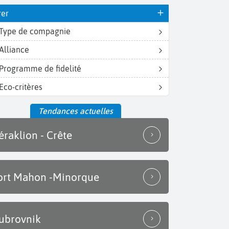
rer
Type de compagnie
Alliance
Programme de fidelité
Eco-critères
Tendances actuelles
éraklion - Crête
ort Mahon -Minorque
ubrovnik