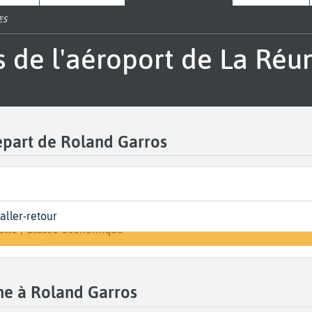
ES
s de l'aéroport de La Réu
départ de Roland Garros
t
eurs | Classe
Arrivée
 aller-retour
Rechercher un vol
éunion Roland Garros (RUN)
s de votre voyage
ulte | Classe économique
A...
ne à Roland Garros