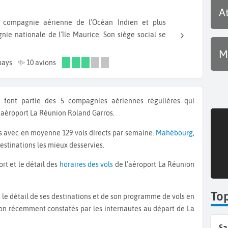
A
ie nationale de l'île Maurice. Son siège social se
M
pays
10 avions
font partie des 5 compagnies aériennes régulières qui
l'aéroport La Réunion Roland Garros.
s avec en moyenne 129 vols directs par semaine.
Mahébourg
,
estinations les mieux desservies.
rt et le détail des
horaires des vols
de l'aéroport La Réunion
To
avion récemment constatés par les internautes au départ de La
Sa