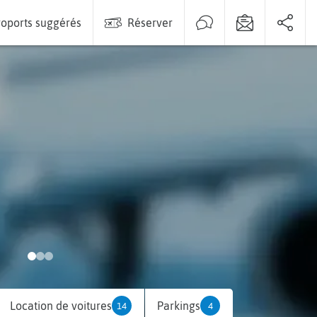
oports suggérés
Réserver
Location de voitures
Parkings
14
4