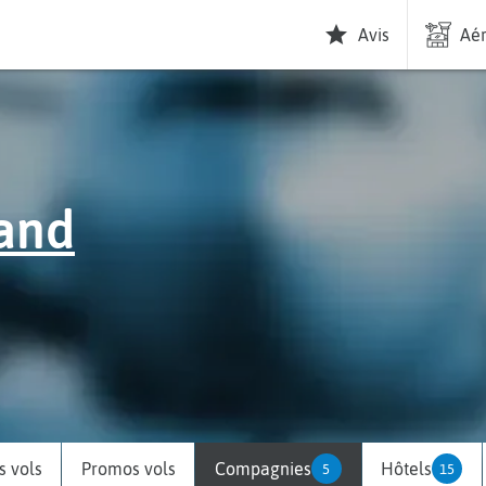
Avis
Aér
and
 vols
Promos vols
Compagnies
Hôtels
5
15