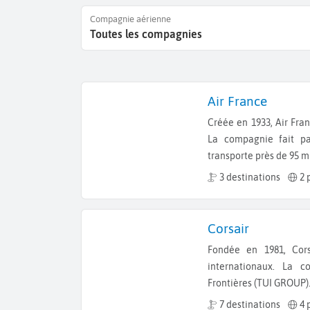
Compagnie aérienne
Toutes les compagnies
Air France
Créée en 1933, Air France est la principale compagnie aérienne française.
La compagnie fait pa
transporte près de 95 m
3 destinations
2 
Corsair
Fondée en 1981, Corsair est spécialisée dans les vols long-courriers
internationaux. La 
Frontières (TUI GROUP)
7 destinations
4 