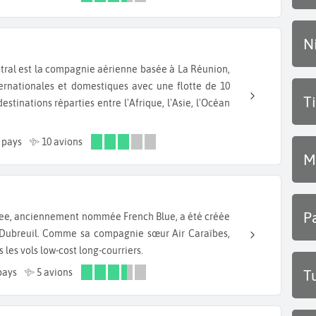
N
nternationales et domestiques avec une flotte de 10
T
destinations réparties entre l'Afrique, l'Asie, l'Océan
 pays
10 avions
M
P
 Dubreuil. Comme sa compagnie sœur Air Caraïbes,
s les vols low-cost long-courriers.
pays
5 avions
T