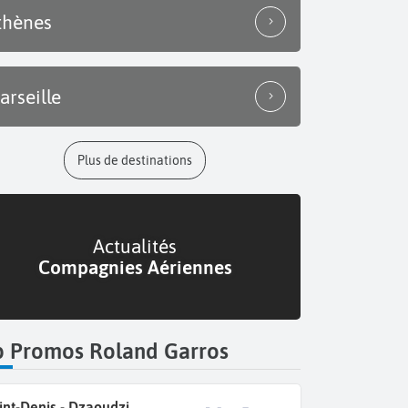
thènes
arseille
Plus de destinations
Actualités
Compagnies Aériennes
p Promos Roland Garros
int-Denis - Dzaoudzi