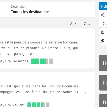
Filt
Destination
Toutes les destinations
a...z
z...a
rtie du groupe privatisé Air France – KLM, qui
illions de passagers par an.
pays
261 avions
H
P
compagnie est une filiale du groupe Nouvelles
.
D
pays
9 avions