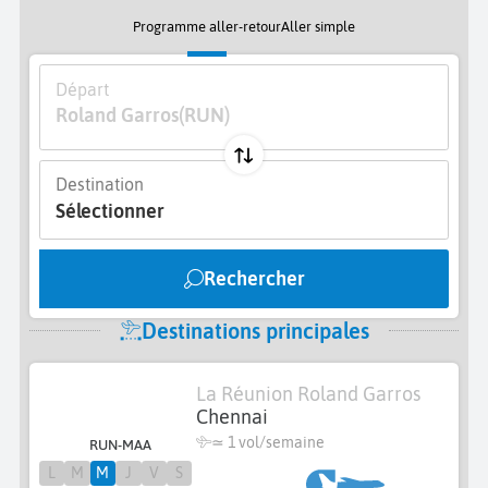
Programme aller-retour
Aller simple
Départ
Roland Garros
(RUN)
Destination
Sélectionner
Rechercher
Destinations principales
La Réunion Roland Garros
Chennai
≃ 1 vol/semaine
RUN-MAA
L
M
M
J
V
S