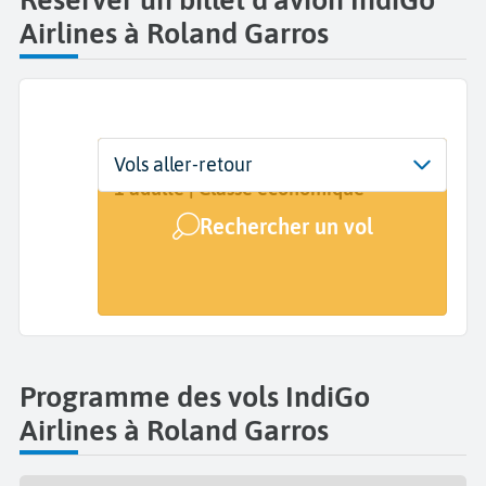
Airlines à Roland Garros
Départ
Dates
Voyageurs | Classe
Vols aller-retour
La Réunion Roland Garros (RUN)
Dates de votre voyage
1 adulte | Classe économique
Rechercher un vol
Arrivée
A...
Programme des vols IndiGo
Airlines à Roland Garros