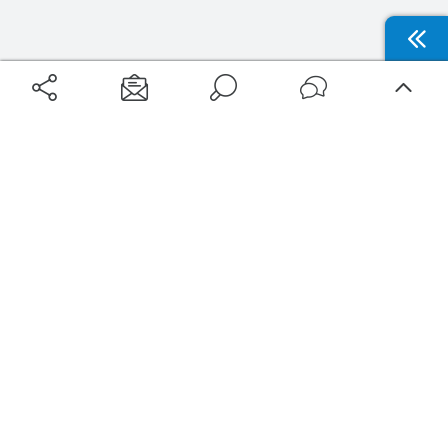
Aéroports
Voyages
Aéroports Voyages est la première plateforme de recherche de services liés au
voyage en avion. Nous vous proposons toutes les destinations, les
programmes de vols et les services disponibles pour votre aéroport : billets
d'avion, locations de voitures, hôtels... Laissez-vous inspirer et profitez d’une
expérience de voyage unique au meilleur prix !
Sur Aéroports Voyages