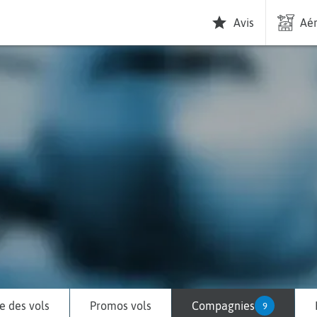
Avis
Aér
 des vols
Promos vols
Compagnies
9