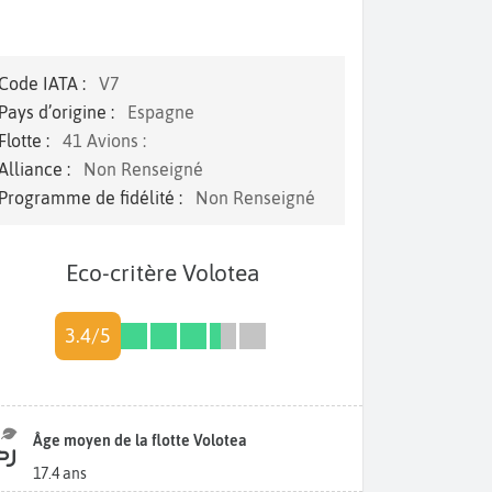
Code IATA :
V7
Pays d’origine :
Espagne
Flotte :
41 Avions :
Alliance :
Non Renseigné
Programme de fidélité :
Non Renseigné
Eco-critère Volotea
3.4/5
Âge moyen de la flotte Volotea
17.4 ans