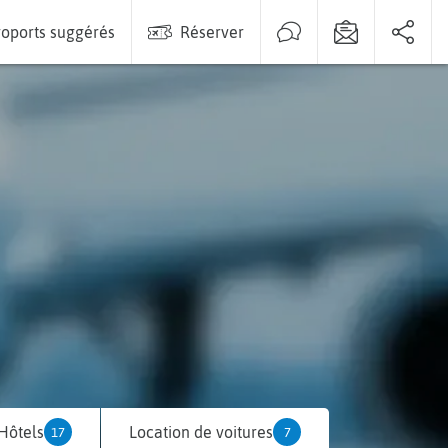
oports suggérés
Réserver
Hôtels
Location de voitures
17
7