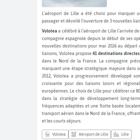
L'aéroport de Lille a été choisi pour marquer un jalon historique : Volotea a accueilli son 80 millionième
passager et dévoilé l’ouverture de 3 nouvelles liai
Volotea
a célébré à l'aéroport de Lille l’arrivée d
compagnie espagnole depuis le début de ses opé
nouvelles destinations pour mai 2026 au départ d
liaisons, Volotea propose
41 destinations directes
dans le Nord de la France. La compagnie prévoi
marquant une étape stratégique majeure dans son
2012, Volotea a progressivement développé so
croissante pour des liaisons loisirs et régional
européennes. Le choix de Lille pour célébrer ce 8
dans la stratégie de développement long-ter
fréquences adaptées et une flotte basée locale
transport aérien dans le Nord de la France, offran
et les courts séjours.
volotea
Aéroport de Lille
Lille