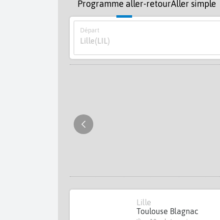
Programme aller-retour
Aller simple
Départ
Lille
(LIL)
Lille
Toulouse Blagnac