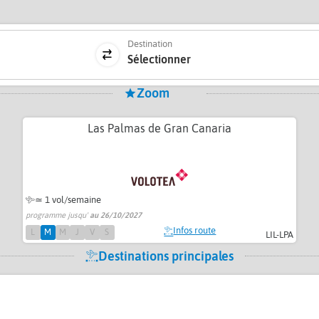
Destination
Sélectionner
Zoom
Las Palmas de Gran Canaria
≃ 1 vol/semaine
programme jusqu'
au 26/10/2027
Infos route
L
M
M
J
V
S
LIL-LPA
Destinations principales