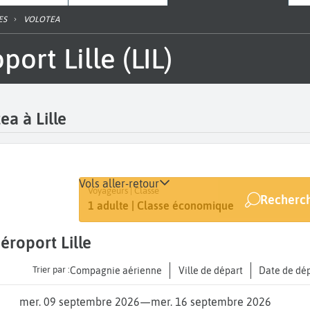
ES
VOLOTEA
port Lille (LIL)
ea à Lille
Vols aller-retour
Départ
Dates
Voyageurs | Classe
Recherch
Lille (LIL)
Dates de votre voyage
1 adulte | Classe économique
aéroport Lille
Trier par :
Compagnie aérienne
Ville de départ
Date de dé
mer. 09 septembre 2026
—
mer. 16 septembre 2026