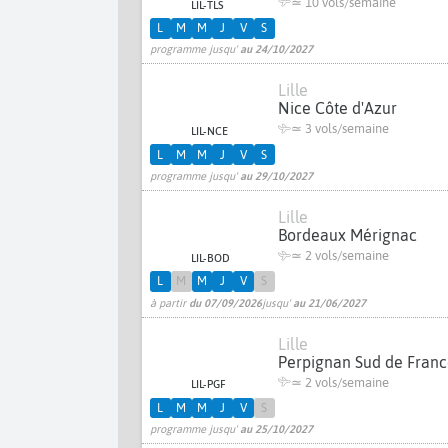
≃
10 vols/semaine
LIL-TLS
L
M
M
J
V
S
programme jusqu'
au 24/10/2027
Lille
Nice Côte d'Azur
≃
3 vols/semaine
LIL-NCE
L
M
M
J
V
S
programme jusqu'
au 29/10/2027
Lille
Bordeaux Mérignac
≃
2 vols/semaine
LIL-BOD
L
M
M
J
V
S
à partir
du 07/09/2026
jusqu'
au 21/06/2027
Lille
Perpignan Sud de Fran
≃
2 vols/semaine
LIL-PGF
L
M
M
J
V
S
programme jusqu'
au 25/10/2027