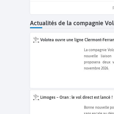
Actualités de la compagnie Vo
Volotea ouvre une ligne Clermont-Ferra
La compagnie Volotea arrive à l’aéroport Clermont-Ferrand Auvergne avec une
nouvelle liaison
proposera deux v
novembre 2026.
Limoges – Oran : le vol direct est lancé !
Bonne nouvelle pour les voyageurs. Il est désormais possible de rejoindre Oran
sans escale au dép