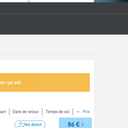
Arrivée
er un vol
A...
part
Date de retour
Temps de vol
Prix
86 €
Vol direct