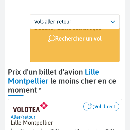
Départ
Dates
Voyageurs | Classe
Vols aller-retour
Lille (LIL)
7 sept. - 11 sept.
1 adulte | Classe économique
Rechercher un vol
Arrivée
Montpellier (MPL)
Prix d'un billet d'avion
Lille
Montpellier
le moins cher en ce
moment *
Vol direct
Aller/retour
Lille Montpellier