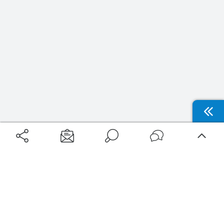
Aéroports
Voyages
Aéroports Voyages est la première plateforme de recherche de services liés au
voyage en avion. Nous vous proposons toutes les destinations, les