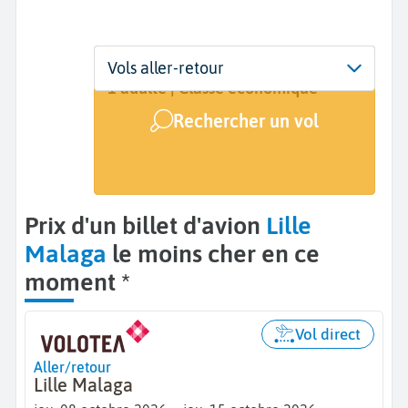
Départ
Dates
Voyageurs | Classe
Vols aller-retour
Lille (LIL)
8 oct. - 15 oct.
1 adulte | Classe économique
Rechercher un vol
Arrivée
Malaga (AGP)
Prix d'un billet d'avion
Lille
Malaga
le moins cher en ce
moment *
Vol direct
Aller/retour
Lille Malaga