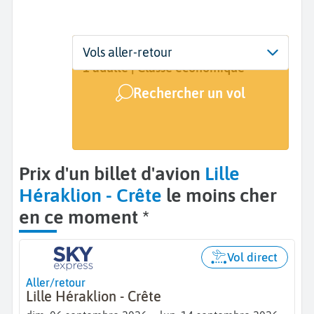
Départ
Dates
Voyageurs | Classe
Vols aller-retour
Lille (LIL)
6 sept. - 14 sept.
1 adulte | Classe économique
Rechercher un vol
Arrivée
Héraklion (HER)
Prix d'un billet d'avion
Lille
Héraklion - Crête
le moins cher
en ce moment *
Vol direct
Aller/retour
Lille Héraklion - Crête