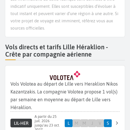
indicatif uniquement. Elles sont susceptibles d’évoluer à
tout instant et peuvent varier d’une région à une autre. Si
votre projet de voyage est imminent, référez vous aux
sources officielles.
Vols directs et tarifs Lille Héraklion -
Crête par compagnie aérienne
Vols Volotea au départ de Lille vers Heraklion Nikos
Kazantzakis. La compagnie Volotea propose 1 vol(s)
par semaine en moyenne au départ de Lille vers
Héraklion.
A partir du 25
juil. 2026
LIL-HER
L
M
M
J
V
S
jusqu'au 23 oct.
2027