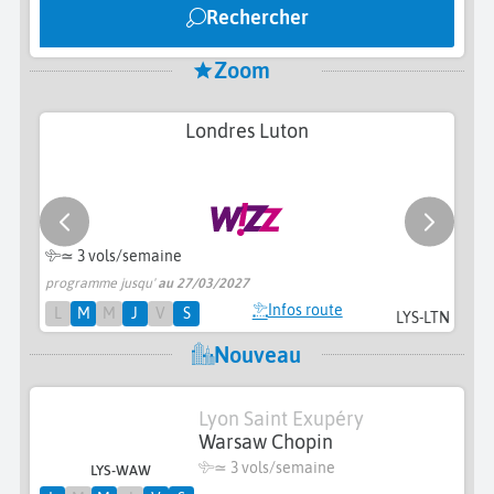
Rechercher
Zoom
Londres Luton
≃
3 vols/semaine
programme jusqu'
au 27/03/2027
à 
Infos route
L
M
M
J
V
S
LYS-LTN
Nouveau
Lyon Saint Exupéry
Warsaw Chopin
≃
3 vols/semaine
LYS-WAW