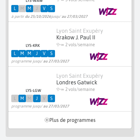
LYS-WAW
L
M
M
J
V
S
à partir
du 25/10/2026
jusqu'
au 27/03/2027
Lyon Saint Exupéry
Krakow J. Paul II
≃
2 vols/semaine
LYS-KRK
L
M
M
J
V
S
programme jusqu'
au 27/03/2027
Lyon Saint Exupéry
Londres Gatwick
≃
2 vols/semaine
LYS-LGW
L
M
M
J
V
S
programme jusqu'
au 27/03/2027
Plus de programmes