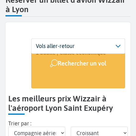
à Lyon
Départ
Dates
Voyageurs | Classe
Vols aller-retour
Lyon Saint Exupéry (LYS)
Dates de votre voyage
1 adulte | Classe économique
Rechercher un vol
Arrivée
A...
Les meilleurs prix Wizzair à
l'aéroport Lyon Saint Exupéry
Trier par :