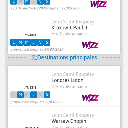
L
M
M
J
V
S
à partir
du 25/10/2026
jusqu'
au 27/03/2027
Lyon Saint Exupéry
Krakow J. Paul II
≃
2 vols/semaine
LYS-KRK
L
M
M
J
V
S
programme jusqu'
au 27/03/2027
Destinations principales
Lyon Saint Exupéry
Londres Luton
≃
3 vols/semaine
LYS-LTN
L
M
M
J
V
S
programme jusqu'
au 27/03/2027
Lyon Saint Exupéry
Warsaw Chopin
≃
3 vols/semaine