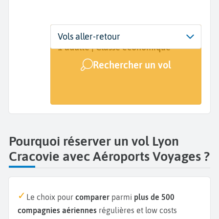
Départ
Dates
Voyageurs | Classe
Vols aller-retour
Lyon (LYS)
Dates de votre voyage
1 adulte | Classe économique
Rechercher un vol
Arrivée
Cracovie (KRK)
Pourquoi réserver un vol Lyon
Cracovie avec Aéroports Voyages ?
Le choix pour
comparer
parmi
plus de 500
compagnies aériennes
régulières et low costs