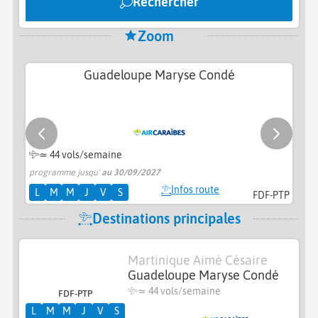
Rechercher
Zoom
Guadeloupe Maryse Condé
≃
44 vols/semaine
programme jusqu'
au 30/09/2027
pr
Infos route
L
M
M
J
V
S
FDF-PTP
Destinations principales
Martinique Aimé Césaire
Guadeloupe Maryse Condé
≃
44 vols/semaine
FDF-PTP
L
M
M
J
V
S