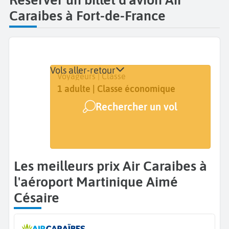
Caraibes à Fort-de-France
Vols aller-retour
Départ
Dates
Voyageurs | Classe
Martinique Aimé Césaire (FDF)
Dates de votre voyage
1 adulte | Classe économique
Rechercher un vol
Arrivée
A...
Les meilleurs prix Air Caraibes à
l'aéroport Martinique Aimé
Césaire