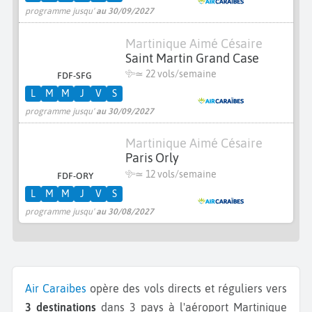
programme jusqu'
au 30/09/2027
Martinique Aimé Césaire
Saint Martin Grand Case
≃
22 vols/semaine
FDF-SFG
L
M
M
J
V
S
programme jusqu'
au 30/09/2027
Martinique Aimé Césaire
Paris Orly
≃
12 vols/semaine
FDF-ORY
L
M
M
J
V
S
programme jusqu'
au 30/08/2027
Air Caraibes
opère des vols directs et réguliers vers
3 destinations
dans 3 pays à l'aéroport Martinique