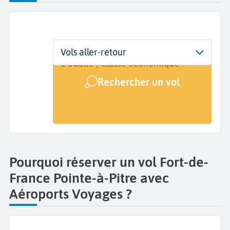
Départ
Dates
Voyageurs | Classe
Vols aller-retour
Fort-de-France (FDF)
Dates de votre voyage
1 adulte | Classe économique
Rechercher un vol
Arrivée
Pointe-à-Pitre (PTP)
Pourquoi réserver un vol Fort-de-
France Pointe-à-Pitre avec
Aéroports Voyages ?