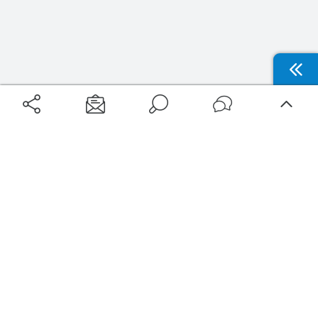
Aéroports
Voyages
Aéroports Voyages est la première plateforme de recherche de services liés au
voyage en avion. Nous vous proposons toutes les destinations, les
programmes de vols et les services disponibles pour votre aéroport : billets
d'avion, locations de voitures, hôtels... Laissez-vous inspirer et profitez d’une
expérience de voyage unique au meilleur prix !