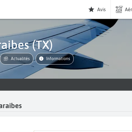
Avis
Aér
araibes (TX)
Actualités
informations
Caraibes