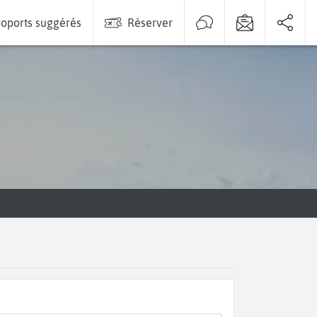
oports suggérés
Réserver