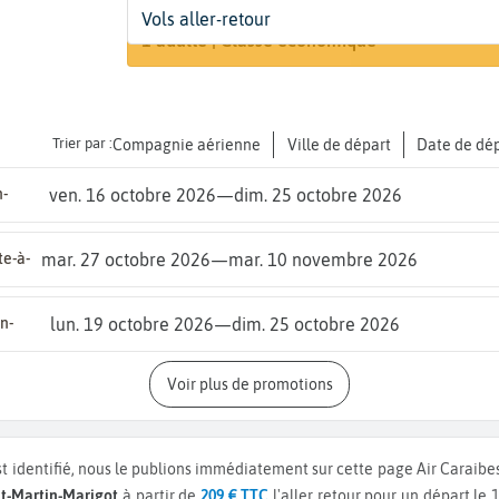
Départ
Dates
Voyageurs | Classe
Vols aller-retour
Recherch
De...
Dates de votre voyage
1 adulte | Classe économique
Trier par :
Compagnie aérienne
Ville de départ
Date de dé
n-
ven. 16 octobre 2026
—
dim. 25 octobre 2026
te-à-
mar. 27 octobre 2026
—
mar. 10 novembre 2026
n-
lun. 19 octobre 2026
—
dim. 25 octobre 2026
Voir plus de promotions
t identifié, nous le publions immédiatement sur cette page Air Caraibes
int-Martin-Marigot
à partir de
209 € TTC
l'aller retour pour un départ le