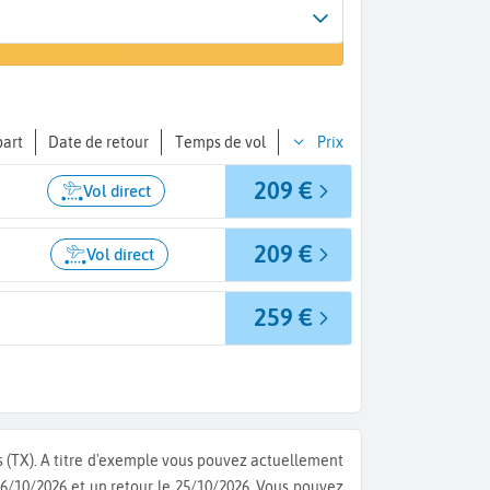
Arrivée
er un vol
A...
part
Date de retour
Temps de vol
Prix
209 €
Vol direct
209 €
Vol direct
259 €
 (TX).
A titre d'exemple vous pouvez actuellement
 16/10/2026 et un retour le 25/10/2026.
Vous pouvez