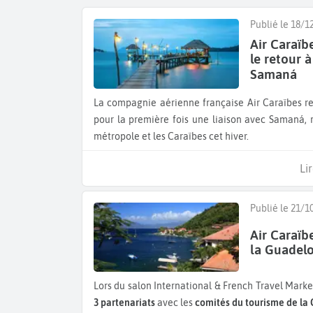
Publié le 18/1
Air Caraïb
le retour 
Samaná
La compagnie aérienne française Air Caraïbes relance sa desserte emblématique vers Saint‑Martin et ouvre
pour la première fois une liaison avec Samaná, r
métropole et les Caraïbes cet hiver.
Lir
Publié le 21/1
Air Caraïb
la Guadelo
Lors du salon International & French Travel Marke
3 partenariats
avec les
comités du tourisme de la