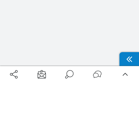
Aéroports
Voyages
Aéroports Voyages est la première plateforme de recherche de services liés au
voyage en avion. Nous vous proposons toutes les destinations, les
programmes de vols et les services disponibles pour votre aéroport : billets