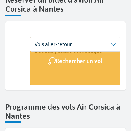
Corsica à Nantes
Départ
Dates
Voyageurs | Classe
Vols aller-retour
Nantes Atlantique (NTE)
Dates de votre voyage
1 adulte | Classe économique
Rechercher un vol
Arrivée
A...
Programme des vols Air Corsica à
Nantes