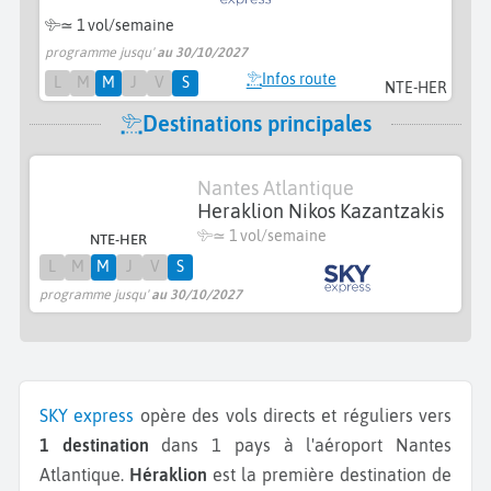
≃ 1 vol/semaine
programme jusqu'
au 30/10/2027
Infos route
L
M
M
J
V
S
NTE-HER
Destinations principales
Nantes Atlantique
Heraklion Nikos Kazantzakis
≃ 1 vol/semaine
NTE-HER
L
M
M
J
V
S
programme jusqu'
au 30/10/2027
SKY express
opère des vols directs et réguliers vers
1 destination
dans 1 pays à l'aéroport Nantes
Atlantique.
Héraklion
est la première destination de