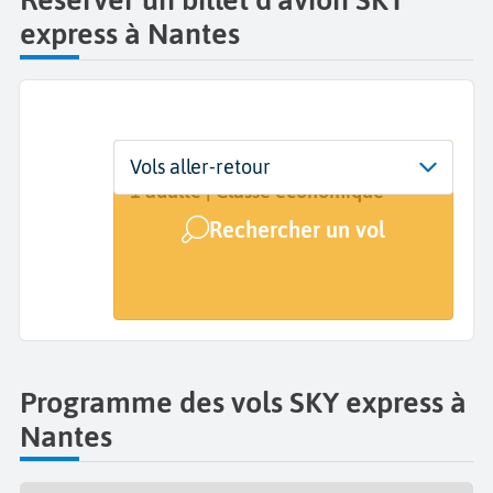
express à Nantes
Départ
Dates
Voyageurs | Classe
Vols aller-retour
Nantes Atlantique (NTE)
Dates de votre voyage
1 adulte | Classe économique
Rechercher un vol
Arrivée
A...
Programme des vols SKY express à
Nantes