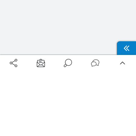
Aéroports
Voyages
Aéroports Voyages est la première plateforme de recherche de services liés au
voyage en avion. Nous vous proposons toutes les destinations, les
programmes de vols et les services disponibles pour votre aéroport : billets
d'avion, locations de voitures, hôtels... Laissez-vous inspirer et profitez d’une
expérience de voyage unique au meilleur prix !