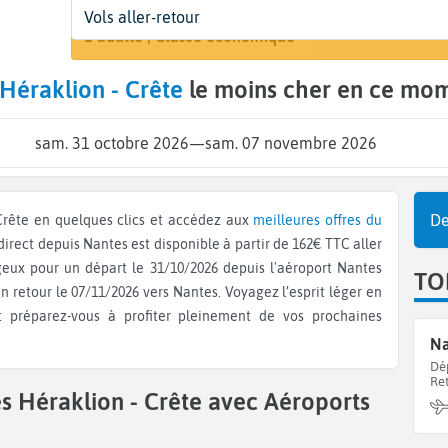
Départ
Dates
Voyageurs | Classe
Vols aller-retour
Rechercher
Nantes (NTE)
31 oct. - 7 nov.
1 adulte | Classe économique
Héraklion - Crête
le moins cher en ce mom
sam. 31 octobre 2026
—
sam. 07 novembre 2026
De
- Crête en quelques clics et accédez aux
meilleures offres du
 direct depuis Nantes est disponible à partir de 162€ TTC aller
ageux pour un départ le 31/10/2026 depuis l'aéroport Nantes
TO
n retour le 07/11/2026 vers Nantes. Voyagez l’esprit léger en
et préparez-vous à profiter pleinement de vos prochaines
Na
Dé
Re
s Héraklion - Crête avec Aéroports