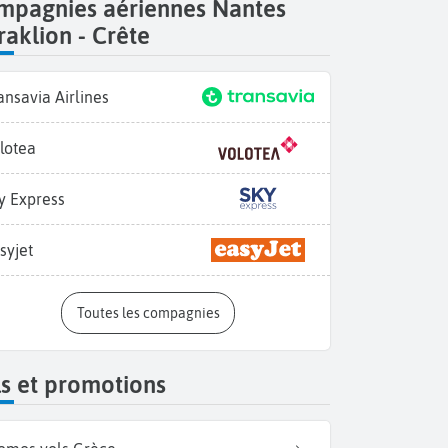
mpagnies aériennes Nantes
aklion - Crête
ansavia Airlines
lotea
La Cathédrale Agios Mi
y Express
syjet
Toutes les compagnies
s et promotions