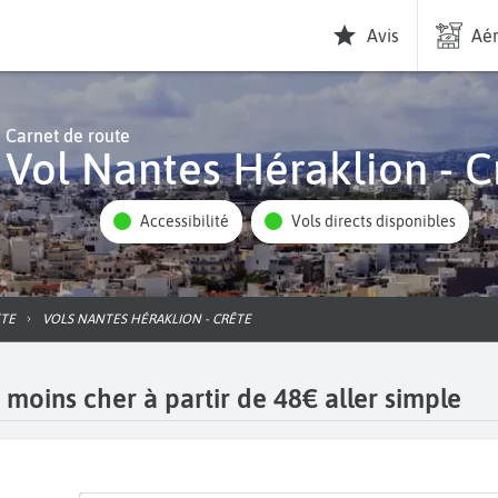
Avis
Aér
Carnet de route
Vol Nantes Héraklion - C
Accessibilité
Vols directs disponibles
ÊTE
VOLS NANTES HÉRAKLION - CRÊTE
 moins cher à partir de 48€ aller simple