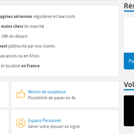
Rés
pagnies aériennes
régulières et low costs
s
moins chers
du marché
 -24h du départ
mant
plébiscité par nos clients
vacances ou en 4 fois
Pa
et localisé
en France
Vo
Besoin de souplesse
Possibilité de payer en 4x
Espace Personnel
Gérer votre dossier en ligne