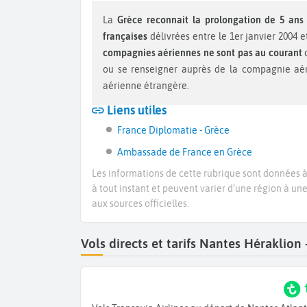
La
Grèce reconnait la prolongation de 5 ans
françaises
délivrées entre le 1er janvier 2004 
compagnies aériennes ne sont pas au courant
d
ou se renseigner auprès de la compagnie aéri
aérienne étrangère.
Liens utiles
France Diplomatie - Grèce
Ambassade de France en Grèce
Les informations de cette rubrique sont données à 
à tout instant et peuvent varier d’une région à un
aux sources officielles.
Vols directs et tarifs Nantes Héraklio