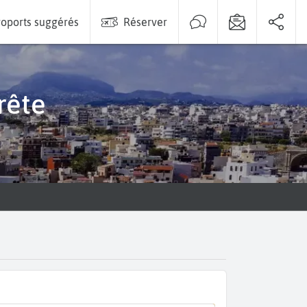
oports suggérés
Réserver
rête