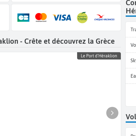
Co
Hér
Tr
klion - Crête et découvrez la Grèce
Vo
Le Port d'Héraklion
Sk
Ea
Vol