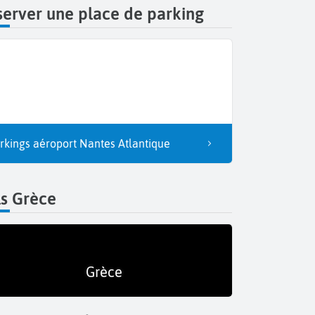
erver une place de parking
rkings aéroport Nantes Atlantique
ls Grèce
Grèce