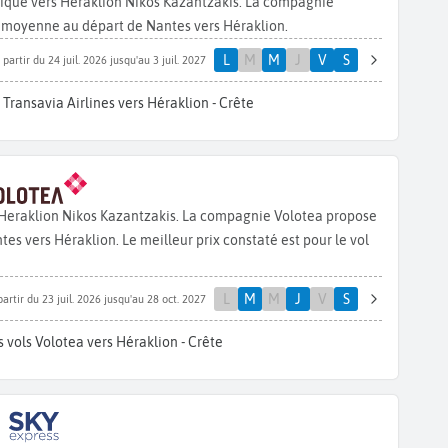
ntique vers Heraklion Nikos Kazantzakis. La compagnie
n moyenne au départ de Nantes vers Héraklion.
L
M
M
J
V
S
 partir du 24 juil. 2026 jusqu'au 3 juil. 2027
 Transavia Airlines vers Héraklion - Crête
 Heraklion Nikos Kazantzakis. La compagnie Volotea propose
s vers Héraklion. Le meilleur prix constaté est pour le vol
L
M
M
J
V
S
partir du 23 juil. 2026 jusqu'au 28 oct. 2027
 vols Volotea vers Héraklion - Crête