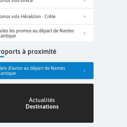
omos vols Grèce
omos vols Héraklion - Crête
utes les promos au départ de Nantes
lantique
oports à proximité
llets d’avion au départ de Nantes
lantique
Actualités
Destinations