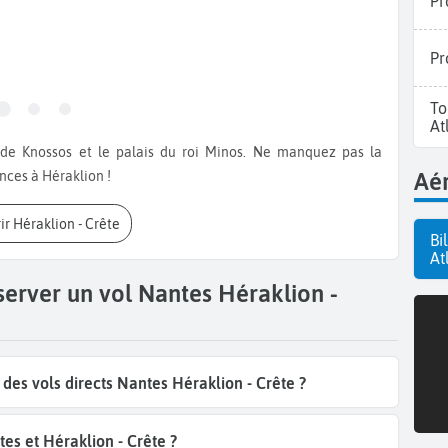
Pr
Pr
To
At
Aér
ces à Héraklion !
ir Héraklion - Crête
Bi
At
server un vol Nantes Héraklion -
es vols directs Nantes Héraklion - Crête ?
es et Héraklion - Crête ?