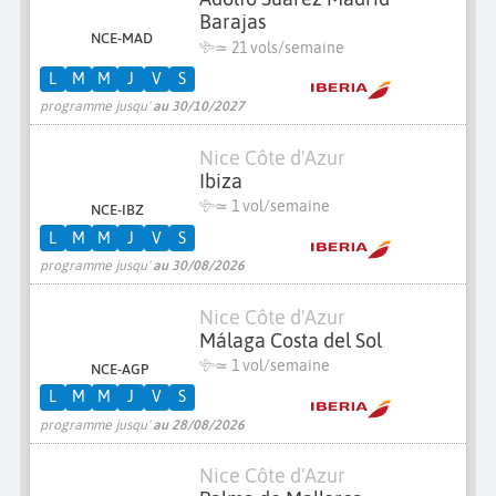
Barajas
NCE-MAD
≃
21 vols/semaine
L
M
M
J
V
S
programme jusqu'
au 30/10/2027
Nice Côte d'Azur
Ibiza
≃ 1 vol/semaine
NCE-IBZ
L
M
M
J
V
S
programme jusqu'
au 30/08/2026
Nice Côte d'Azur
Málaga Costa del Sol
≃ 1 vol/semaine
NCE-AGP
L
M
M
J
V
S
programme jusqu'
au 28/08/2026
Nice Côte d'Azur