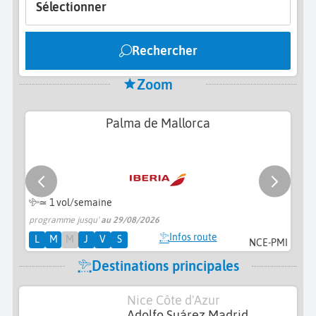
Sélectionner
Rechercher
Zoom
Palma de Mallorca
≃ 1 vol/semaine
programme jusqu'
au 29/08/2026
pr
Infos route
L
M
M
J
V
S
NCE-PMI
Destinations principales
Nice Côte d'Azur
Adolfo Suárez Madrid