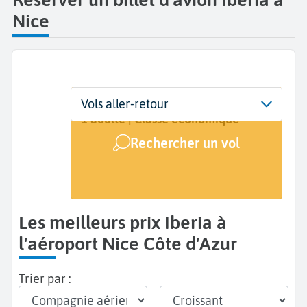
Nice
Départ
Dates
Voyageurs | Classe
Vols aller-retour
Nice Côte d'Azur (NCE)
Dates de votre voyage
1 adulte | Classe économique
Rechercher un vol
Arrivée
A...
Les meilleurs prix Iberia à
l'aéroport Nice Côte d'Azur
Trier par :