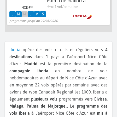
Palma de Mallorca
≃ 1 vol/semaine
NCE-PMI
L
M
M
J
V
S
programme jusqu'
au 29/08/2026
Iberia
opère des vols directs et réguliers vers
4
destinations
dans 1 pays à l'aéroport Nice Côte
d'Azur.
Madrid
est la première destination de la
compagnie Iberia
en nombre de vols
hebdomadaires au départ de Nice Côte d'Azur, avec
en moyenne 22 vols opérés par semaine avec des
avions de type Canadair Regional Jet 1000.
Iberia a
également
plusieurs vols
programmés vers
Eivissa,
Malaga, Palma de Majorque
...
Le
programme des
vols Iberia
à l'aéroport Nice Côte d'Azur est
mis à