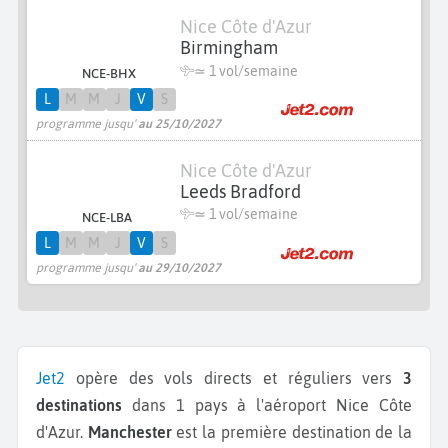
Nice Côte d'Azur
Birmingham
≃ 1 vol/semaine
NCE-BHX
L
M
M
J
V
S
programme jusqu'
au 25/10/2027
Nice Côte d'Azur
Leeds Bradford
≃ 1 vol/semaine
NCE-LBA
L
M
M
J
V
S
programme jusqu'
au 29/10/2027
Jet2
opère des vols directs et réguliers vers
3
destinations
dans 1 pays à l'aéroport Nice Côte
d'Azur.
Manchester
est la première destination de la