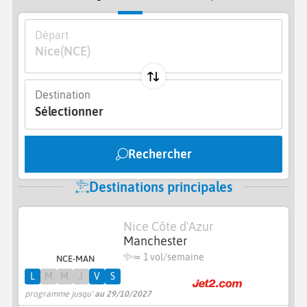
Départ
Nice
(NCE)
Destination
Sélectionner
Rechercher
Destinations principales
Nice Côte d'Azur
Manchester
≃ 1 vol/semaine
NCE-MAN
L
M
M
J
V
S
programme jusqu'
au 29/10/2027