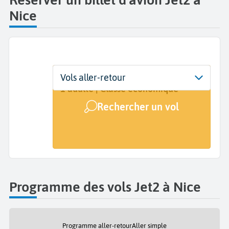
Nice
Départ
Dates
Voyageurs | Classe
Vols aller-retour
Nice Côte d'Azur (NCE)
Dates de votre voyage
1 adulte | Classe économique
Rechercher un vol
Arrivée
A...
Programme des vols Jet2 à Nice
Programme aller-retour
Aller simple