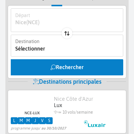
Départ
Nice
(NCE)
Destination
Sélectionner
Rechercher
Destinations principales
Nice Côte d'Azur
Lux
≃
10 vols/semaine
NCE-LUX
L
M
M
J
V
S
programme jusqu'
au 30/10/2027