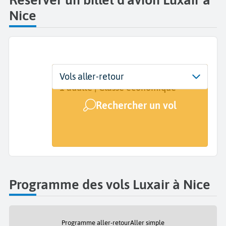
Nice
Départ
Dates
Voyageurs | Classe
Vols aller-retour
Nice Côte d'Azur (NCE)
Dates de votre voyage
1 adulte | Classe économique
Rechercher un vol
Arrivée
A...
Programme des vols Luxair à Nice
Programme aller-retour
Aller simple