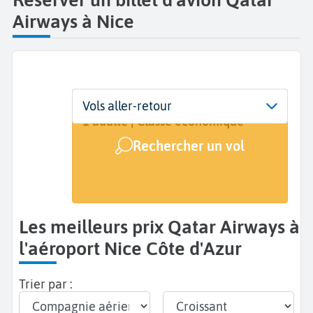
Airways à Nice
Départ
Dates
Voyageurs | Classe
Vols aller-retour
Nice Côte d'Azur (NCE)
Dates de votre voyage
1 adulte | Classe économique
Rechercher un vol
Arrivée
A...
Les meilleurs prix Qatar Airways à
l'aéroport Nice Côte d'Azur
Trier par :