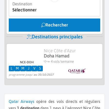
Destination
Sélectionner
Rechercher
Destinations principales
Nice Côte d'Azur
Doha Hamad
≃
4 vols/semaine
NCE-DOH
L
M
M
J
V
S
programme jusqu'
au 30/10/2027
Qatar Airways
opère des vols directs et réguliers
vers
1 destination
dans 1 pays à l'aéroport Nice Côte