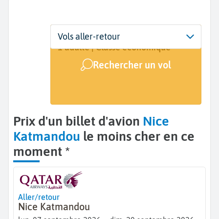
Départ
Dates
Voyageurs | Classe
Vols aller-retour
Nice (NCE)
7 sept. - 20 sept.
1 adulte | Classe économique
Rechercher un vol
Arrivée
Katmandou (KTM)
Prix d'un billet d'avion
Nice
Katmandou
le moins cher en ce
moment *
Aller/retour
Nice Katmandou