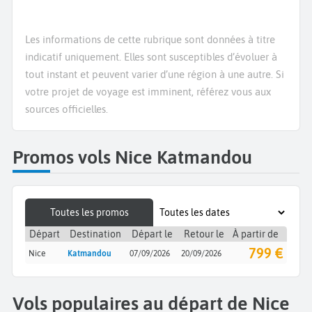
Les informations de cette rubrique sont données à titre
indicatif uniquement. Elles sont susceptibles d’évoluer à
tout instant et peuvent varier d’une région à une autre. Si
votre projet de voyage est imminent, référez vous aux
sources officielles.
Promos vols Nice Katmandou
Toutes les promos
Départ
Destination
Départ le
Retour le
À partir de
799 €
Nice
Katmandou
07/09/2026
20/09/2026
Vols populaires au départ de Nice