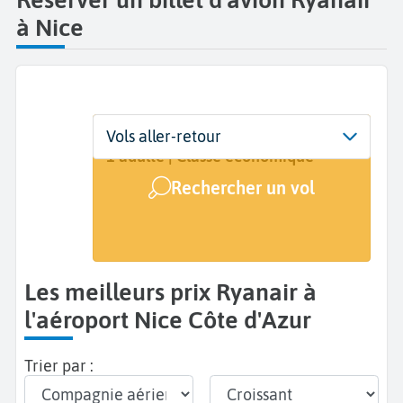
à Nice
Départ
Dates
Voyageurs | Classe
Vols aller-retour
Nice Côte d'Azur (NCE)
Dates de votre voyage
1 adulte | Classe économique
Rechercher un vol
Arrivée
A...
Les meilleurs prix Ryanair à
l'aéroport Nice Côte d'Azur
Trier par :