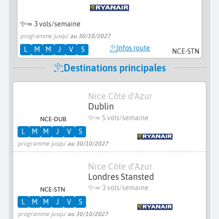
≃
3 vols/semaine
programme jusqu'
au 30/10/2027
Infos route
L
M
M
J
V
S
NCE-STN
Destinations principales
Nice Côte d'Azur
Dublin
≃
5 vols/semaine
NCE-DUB
L
M
M
J
V
S
programme jusqu'
au 30/10/2027
Nice Côte d'Azur
Londres Stansted
≃
3 vols/semaine
NCE-STN
L
M
M
J
V
S
programme jusqu'
au 30/10/2027