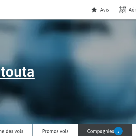
Avis
Aér
touta
e des vols
Promos vols
Compagnies
3