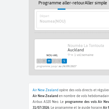
Programme aller-retour
Aller simple
Départ
Noumea
(NOU)
Nouméa La Tontouta
Auckland
≃ 1 vol/semaine
NOU-AKL
L
M
M
J
V
S
programme jusqu'
au 24/09/2027
Air New Zealand
opère des vols directs et régulie
Air New Zealand
en nombre de vols hebdomadaires
Airbus A320 Neo.
Le
programme des vols Air Ne
31/07/2026
. Le programme et le guide horaire
Air