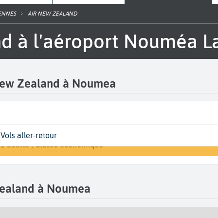
IENNES
AIR NEW ZEALAND
nd à l'aéroport Nouméa L
r New Zealand à Noumea
Départ
Dates
Voyageurs | Classe
Arrivée
Vols aller-retour
Rechercher un v
Nouméa La Tontouta (NOU)
Dates de votre voyage
1 adulte | Classe économique
A...
Zealand à Noumea