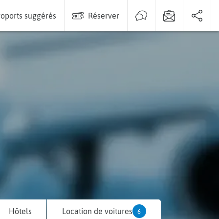
oports suggérés
Réserver
Hôtels
Location de voitures
6