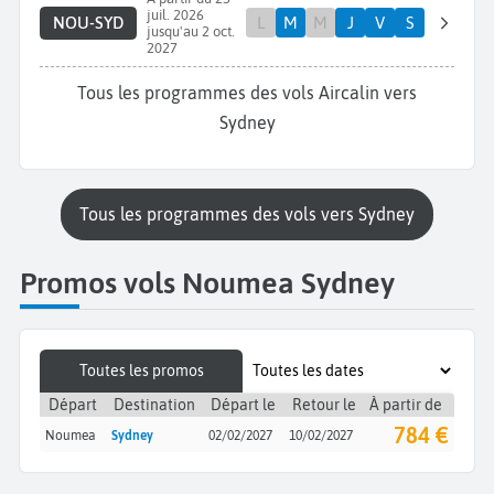
juil. 2026
NOU-SYD
L
M
M
J
V
S
jusqu'au 2 oct.
2027
Tous les programmes des vols Aircalin vers
Sydney
Tous les programmes des vols vers Sydney
Promos vols Noumea Sydney
Toutes les promos
Départ
Destination
Départ le
Retour le
À partir de
784 €
Noumea
Sydney
02/02/2027
10/02/2027