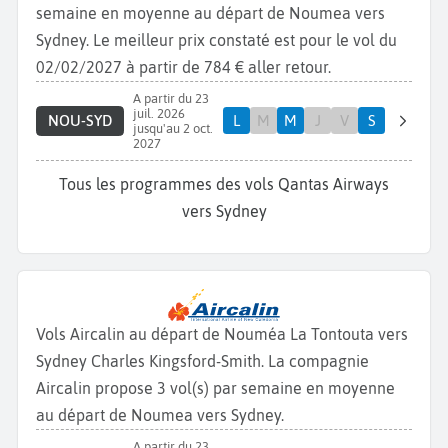
semaine en moyenne au départ de Noumea vers
Sydney. Le meilleur prix constaté est pour le vol du
02/02/2027 à partir de 784 € aller retour.
A partir du 23
juil. 2026
NOU-SYD
L
M
M
J
V
S
jusqu'au 2 oct.
2027
Tous les programmes des vols Qantas Airways
vers Sydney
Vols Aircalin au départ de Nouméa La Tontouta vers
Sydney Charles Kingsford-Smith. La compagnie
Aircalin propose 3 vol(s) par semaine en moyenne
au départ de Noumea vers Sydney.
A partir du 23