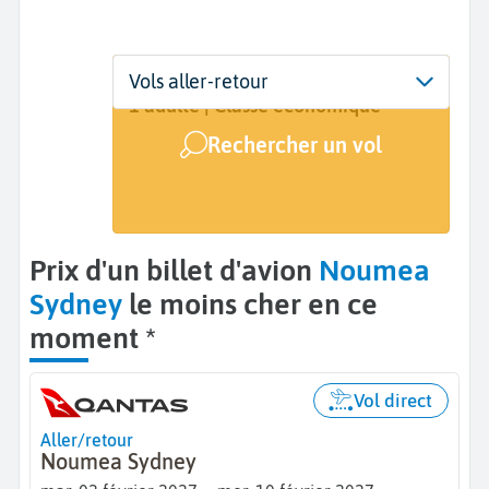
Départ
Dates
Voyageurs | Classe
Vols aller-retour
Noumea (NOU)
2 févr. - 10 févr.
1 adulte | Classe économique
Rechercher un vol
Arrivée
Sydney (SYD)
Prix d'un billet d'avion
Noumea
Sydney
le moins cher en ce
moment *
Vol direct
Aller/retour
Noumea Sydney