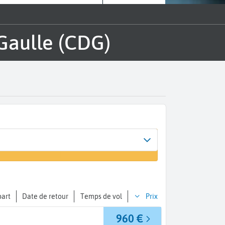
 Gaulle (CDG)
l
part
Date de retour
Temps de vol
Prix
960 €