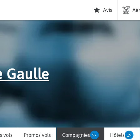
Avis
Aér
e Gaulle
 vols
Promos vols
Compagnies
Hôtels
97
19