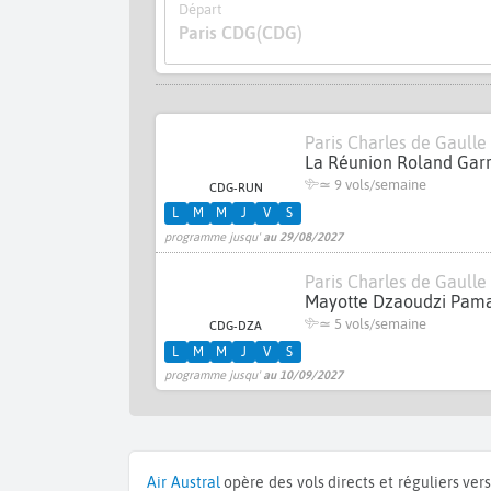
Départ
Paris CDG
(CDG)
Paris Charles de Gaulle
La Réunion Roland Gar
≃
9 vols/semaine
CDG-RUN
L
M
M
J
V
S
programme jusqu'
au 29/08/2027
Paris Charles de Gaulle
Mayotte Dzaoudzi Pam
≃
5 vols/semaine
CDG-DZA
L
M
M
J
V
S
programme jusqu'
au 10/09/2027
Air Austral
opère des vols directs et réguliers ver