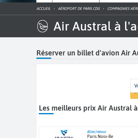
ACCUEIL
AÉROPORT DE PARIS CDG
COMPAGNIES AÉR
Air Austral à 
Réserver un billet d'avion Air 
D
D
Vo
V
P
D
1
Les meilleurs prix Air Austral
Aller/retour
Paris Nosy-Be