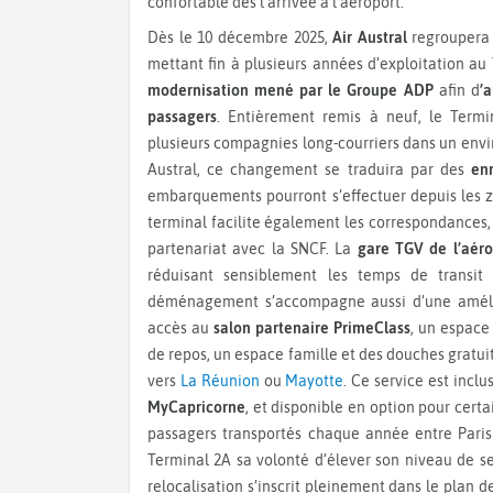
confortable dès l’arrivée à l’aéroport.
Dès le 10 décembre 2025,
Air Austral
regroupera 
mettant fin à plusieurs années d’exploitation au
modernisation mené par le Groupe ADP
afin d
’a
passagers
. Entièrement remis à neuf, le Term
plusieurs compagnies long-courriers dans un env
Austral, ce changement se traduira par des
en
embarquements pourront s’effectuer depuis les zo
terminal facilite également les correspondances, 
partenariat avec la SNCF. La
gare TGV de l’aér
réduisant sensiblement les temps de transit e
déménagement s’accompagne aussi d’une amélior
accès au
salon partenaire PrimeClass
, un espace
de repos, un espace famille et des douches gratuit
vers
La Réunion
ou
Mayotte
. Ce service est inclu
MyCapricorne
, et disponible en option pour cert
passagers transportés chaque année entre Paris 
Terminal 2A sa volonté d’élever son niveau de ser
relocalisation s’inscrit pleinement dans le plan d