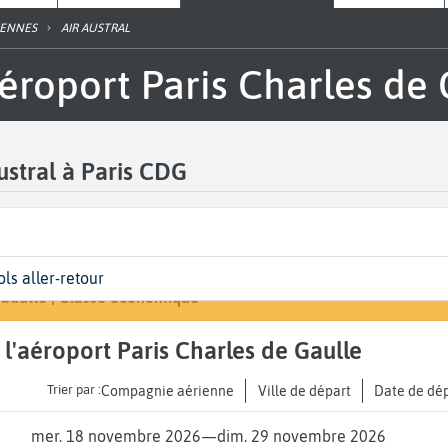
IENNES
AIR AUSTRAL
l'aéroport Paris Charles de
Austral à Paris CDG
épart
ates
yageurs | Classe
Arrivée
ols aller-retour
Rechercher un vo
aris Charles de Gaulle (CDG)
ates de votre voyage
 adulte | Classe économique
A...
 à l'aéroport Paris Charles de Gaulle
Trier par :
Compagnie aérienne
Ville de départ
Date de dé
mer. 18 novembre 2026
—
dim. 29 novembre 2026