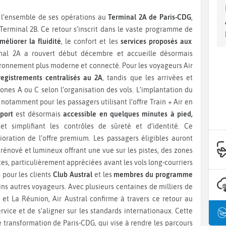
l’ensemble de ses opérations au
Terminal 2A de Paris-CDG
,
 Terminal 2B. Ce retour s’inscrit dans le vaste programme de
méliorer la fluidité
, le confort et les
services proposés aux
inal 2A a rouvert début décembre et accueille désormais
ironnement plus moderne et connecté. Pour les voyageurs Air
registrements centralisés au 2A
, tandis que les arrivées et
nes A ou C selon l’organisation des vols. L’implantation du
notamment pour les passagers utilisant l’offre Train + Air en
oport
est désormais
accessible en quelques minutes à pied,
t simplifiant les contrôles de sûreté et d’identité. Ce
ation de l’offre premium. Les passagers éligibles auront
 rénové et lumineux offrant une vue sur les pistes, des zones
es, particulièrement appréciées avant les vols long-courriers
s pour les clients
Club Austral
et les
membres du programme
ains autres voyageurs. Avec plusieurs centaines de milliers de
et La Réunion, Air Austral confirme à travers ce retour au
vice et de s’aligner sur les standards internationaux. Cette
e transformation de Paris-CDG, qui vise à rendre les parcours