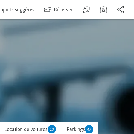
oports suggérés
Réserver
Location de voitures
Parkings
10
47