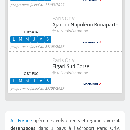
programme jusqu'
au 27/03/2027
Paris Orly
Ajaccio Napoléon Bonaparte
≃
6 vols/semaine
ORY-AJA
L
M
M
J
V
S
programme jusqu'
au 27/03/2027
Paris Orly
Figari Sud Corse
≃
3 vols/semaine
ORY-FSC
L
M
M
J
V
S
programme jusqu'
au 27/03/2027
Air France
opère des vols directs et réguliers vers
4
destinations
dans 1 pays à l'aéroport Paris Orly.