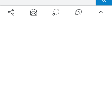
Aéroports
Voyages
Aéroports Voyages est la première plateforme de recherche de services liés au
voyage en avion. Nous vous proposons toutes les destinations, les
programmes de vols et les services disponibles pour votre aéroport : billets
d'avion, locations de voitures, hôtels... Laissez-vous inspirer et profitez d’une
expérience de voyage unique au meilleur prix !
Sur Aéroports Voyages
Aéroports-Voyages ©2026
tous droits réservés