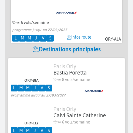
≃
6 vols/semaine
programme jusqu'
au 27/03/2027
Infos route
L
M
M
J
V
S
ORY-AJA
Destinations principales
Paris Orly
Bastia Poretta
≃
8 vols/semaine
ORY-BIA
L
M
M
J
V
S
programme jusqu'
au 27/03/2027
Paris Orly
Calvi Sainte Catherine
≃
6 vols/semaine
ORY-CLY
L
M
M
J
V
S