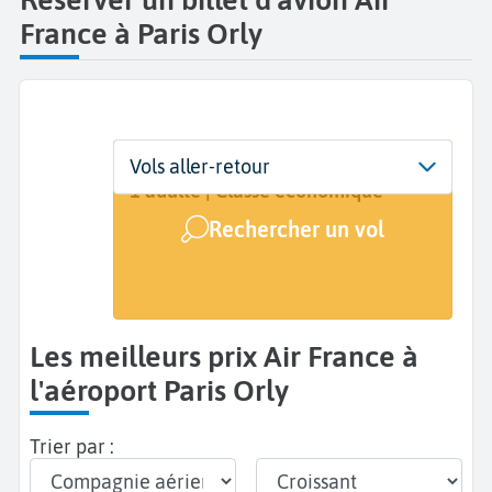
France à Paris Orly
Départ
Dates
Voyageurs | Classe
Vols aller-retour
Paris Orly (ORY)
Dates de votre voyage
1 adulte | Classe économique
Rechercher un vol
Arrivée
A...
Les meilleurs prix Air France à
l'aéroport Paris Orly
Trier par :