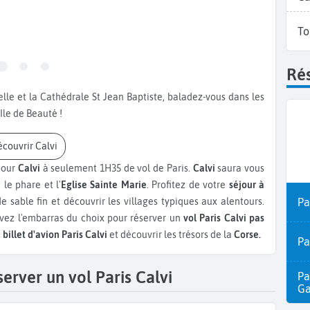
To
Rés
delle et la Cathédrale St Jean Baptiste, baladez-vous dans les
'Ile de Beauté !
Découvrir Calvi
pour
Calvi
à seulement 1H35 de vol de Paris.
Calvi
saura vous
, le phare et l'
Eglise Sainte Marie
. Profitez de votre
séjour à
 sable fin et découvrir les villages typiques aux alentours.
Pa
vez l'embarras du choix pour réserver un
vol Paris Calvi pas
n
billet d'avion Paris Calvi
et découvrir les trésors de la
Corse.
Pa
erver un vol Paris Calvi
Pa
Ga