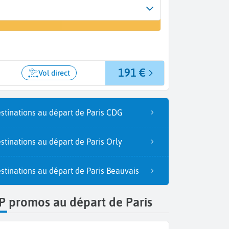
Arrivée
er un vol
Calvi (CLY)
191 €
Vol direct
stinations au départ de Paris CDG
stinations au départ de Paris Orly
stinations au départ de Paris Beauvais
P promos au départ de Paris