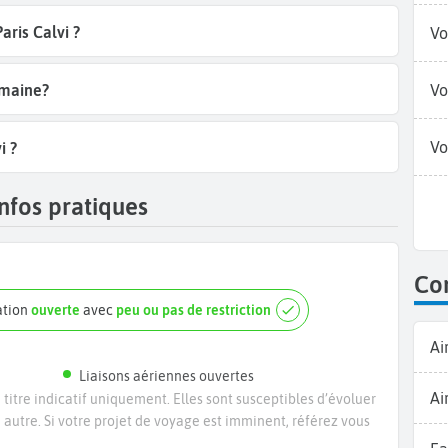
aris Calvi ?
Vo
emaine?
Vo
Vo
i ?
infos pratiques
Com
ation
ouverte
avec
peu ou pas de restriction
Ai
Liaisons aériennes ouvertes
Ai
titre indicatif uniquement. Elles sont susceptibles d’évoluer
e autre. Si votre projet de voyage est imminent, référez vous