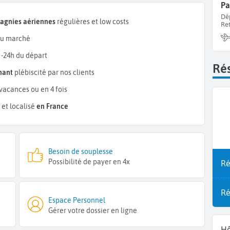
Pa
Dé
pagnies aériennes
régulières et low costs
Re
u marché
 -24h du départ
Rés
mant
plébiscité par nos clients
vacances ou en 4 fois
et localisé
en France
Besoin de souplesse
Possibilité de payer en 4x
Ré
Ré
Espace Personnel
Gérer votre dossier en ligne
Hô