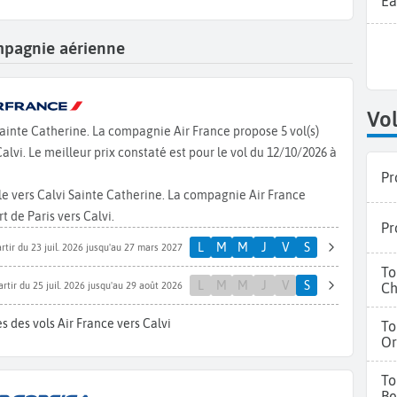
Ea
compagnie aérienne
Vol
 Sainte Catherine. La compagnie Air France propose 5 vol(s)
vi. Le meilleur prix constaté est pour le vol du 12/10/2026 à
Pr
le vers Calvi Sainte Catherine. La compagnie Air France
 de Paris vers Calvi.
Pr
L
M
M
J
V
S
rtir du 23 juil. 2026 jusqu'au 27 mars 2027
To
L
M
M
J
V
S
Ch
artir du 25 juil. 2026 jusqu'au 29 août 2026
s des vols Air France vers Calvi
To
Or
To
Be