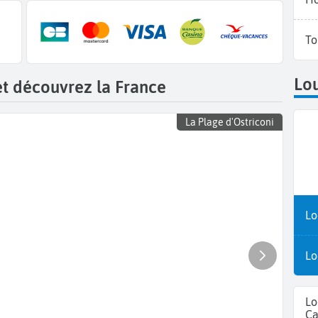
To
Lou
et découvrez la France
La Plage d'Ostriconi
Lo
Lo
Lo
Ca