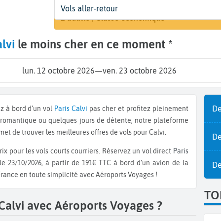
Départ
Dates
Voyageurs | Classe
Vols aller-retour
Recherch
Paris (PAR)
12 oct. - 23 oct.
1 adulte | Classe économique
lvi
le moins cher en ce moment *
lun. 12 octobre 2026
—
ven. 23 octobre 2026
De
ez à bord d’un vol
Paris
Calvi
pas cher et profitez pleinement
 romantique ou quelques jours de détente, notre plateforme
et de trouver les meilleures offres de vols pour Calvi.
De
ix pour les vols courts courriers. Réservez un vol direct
Paris
le 23/10/2026, à partir de 191€ TTC à bord d’un avion de la
De
France en toute simplicité avec Aéroports Voyages !
TO
 Calvi avec Aéroports Voyages ?