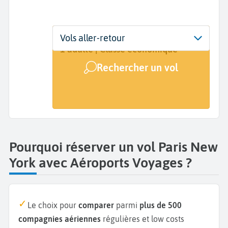
Départ
Dates
Voyageurs | Classe
Vols aller-retour
Paris (PAR)
Dates de votre voyage
1 adulte | Classe économique
Rechercher un vol
Arrivée
New York (NYC)
Pourquoi réserver un vol Paris New
York avec Aéroports Voyages ?
Le choix pour
comparer
parmi
plus de 500
compagnies aériennes
régulières et low costs