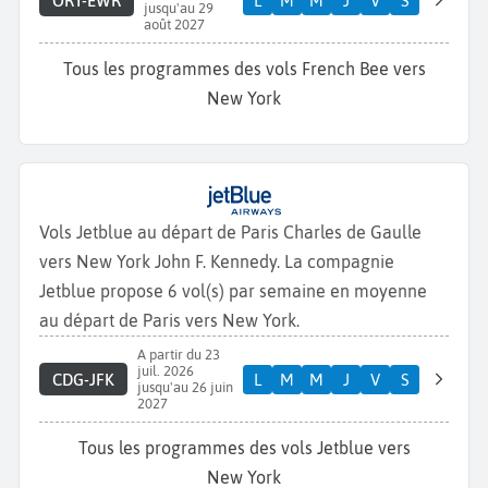
ORY-EWR
L
M
M
J
V
S
jusqu'au 29
août 2027
Tous les programmes des vols French Bee vers
New York
Vols Jetblue au départ de Paris Charles de Gaulle
vers New York John F. Kennedy. La compagnie
Jetblue propose 6 vol(s) par semaine en moyenne
au départ de Paris vers New York.
A partir du 23
juil. 2026
CDG-JFK
L
M
M
J
V
S
jusqu'au 26 juin
2027
Tous les programmes des vols Jetblue vers
New York