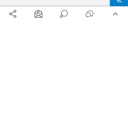
Aéroports
Voyages
Aéroports Voyages est la première plateforme de recherche de services liés au
voyage en avion. Nous vous proposons toutes les destinations, les
programmes de vols et les services disponibles pour votre aéroport : billets
d'avion, locations de voitures, hôtels... Laissez-vous inspirer et profitez d’une
expérience de voyage unique au meilleur prix !
Sur Aéroports Voyages
Aéroports-Voyages ©2026
tous droits réservés