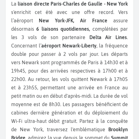
La
liaison directe Paris-Charles de Gaulle - New York
s'enrichit cet été avec une offre record. Vers
l’aéroport
New York-JFK,
Air France
assure
désormais
6 liaisons quotidiennes,
complétées par
les 3 vols de son partenaire
Delta Air Lines
.
Concernant l’
aéroport Newark-Liberty
, la fréquence
double pour passer à 2 vols par jour. Les départs
vers Newark sont programmés de Paris à 14h30 et à
19h45, pour des arrivées respectives à 17h00 et à
22h00. Au retour, les vols quittent Newark à 17h05
et à 23h55, permettant une arrivée en France au
petit matin ou en début d'après-midi. La durée de vol
moyenne est de 8h30. Les passagers bénéficient de
cabines dernière génération et du déploiement du
Wi-Fi ultra-haut débit gratuit. Partez à la conquête
de New York, traversez l'emblématique
Brooklyn
Bridge
, admirez la vue depuis le sommet du
Summit